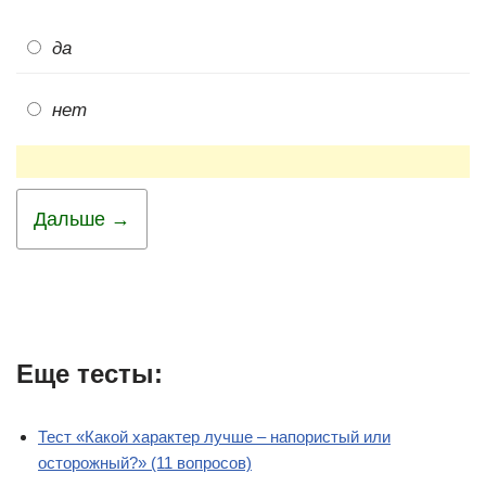
да
нет
Дальше →
Еще тесты:
Тест «Какой характер лучше – напористый или
осторожный?» (11 вопросов)