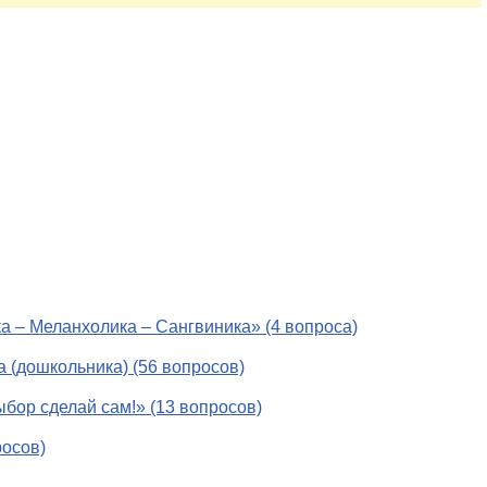
ка – Меланхолика – Сангвиника» (4 вопроса)
 (дошкольника) (56 вопросов)
бор сделай сам!» (13 вопросов)
росов)