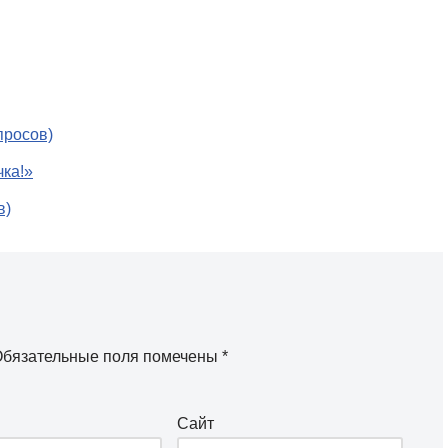
просов)
ка!»
в)
бязательные поля помечены
*
Сайт