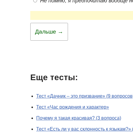
Не помню, я предпочитаю вообще н
Дальше →
Еще тесты:
Тест «Дачник – это призвание» (9 вопросов
Тест «Час рождения и характер»
Почему я такая красивая? (3 вопроса)
Тест «Есть ли у вас склонность к языкам?» 