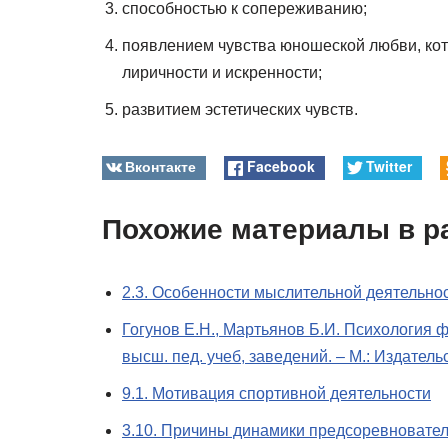
способностью к сопереживанию;
появлением чувства юношеской любви, кот
лиричности и искренности;
развитием эстетических чувств.
Вконтакте
Facebook
Twitter
Похожие материалы в р
2.3. Особенности мыслительной деятельно
Гогунов Е.Н., Мартьянов Б.И. Психология ф
высш. пед. учеб, заведений. – М.: Издатель
9.1. Мотивация спортивной деятельности
3.10. Причины динамики предсоревновател