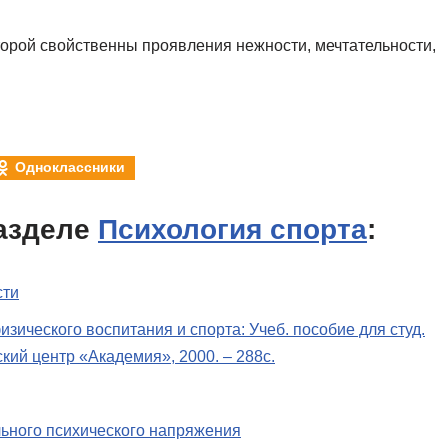
орой свойственны проявления нежности, мечтательности,
Одноклассники
азделе
Психология спорта
:
сти
изического воспитания и спорта: Учеб. пособие для студ.
ский центр «Академия», 2000. – 288с.
ьного психического напряжения