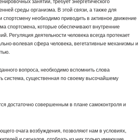
енировочных занятий, требует энергетического
нней среды организма. В этой связи, а также для
ти спортсмену необходимо приводить в активное движение
ма спортсмена, которые обеспечивают внутренние
й. Регуляция деятельности человека всегда протекает
ально-волевая сфера человека, вегетативные механизмы и
тью.
данного вопроса, необходимо вспомнить слова
сть система, существенная по своему высочайшему
тся достаточно совершенным в плане самоконтроля и
щего очага возбуждения, позволяют нам в условиях,
жителей и сигналов, отобрать из них только имеющие