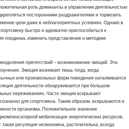
ложительная роль доминанты в управлении деятельностью
подкрепляться посторонними раздражителями и тормозить
ижение цели даже в неблагоприятных условиях. Однако в
портсмену быстро и адекватно приспособиться к
я поединка, изменить представление о методике
реодоления препятствий – возникновение эмоций. Эта
изучения. Эмоция возникает лишь тогда, когда
вычных или произвольных форм поведения наталкивается
гуляция деятельности обнаруживается при большом
ильных переживаниях. Часто эмоции вскрывают
сознанно для спортсмена. Таким образом, вскрываются и
ожности организма. Положительное значение
еркомпенсаторной мобилизации энергетических ресурсов,
: такая регуляция неэкономна, расточительна, всегда