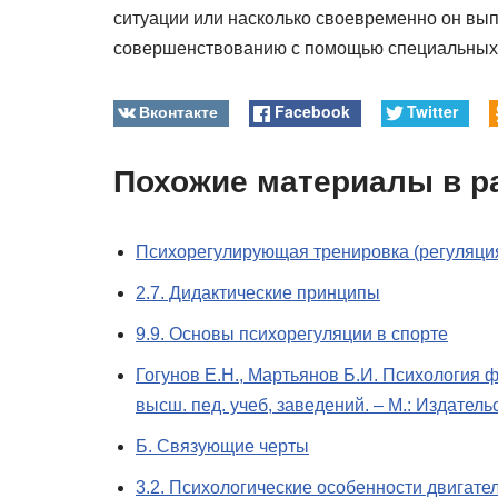
ситуации или насколько своевременно он вып
совершенствованию с помощью специальных
Вконтакте
Facebook
Twitter
Похожие материалы в р
Психорегулирующая тренировка (регуляция
2.7. Дидактические принципы
9.9. Основы психорегуляции в спорте
Гогунов Е.Н., Мартьянов Б.И. Психология ф
высш. пед. учеб, заведений. – М.: Издатель
Б. Связующие черты
3.2. Психологические особенности двигат