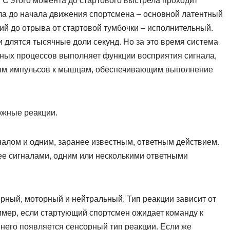
С этого момента до стартового выстрела проходит
ла до начала движения спортсмена – основной латентный
ий до отрыва от стартовой тумбочки – исполнительный.
и длятся тысячные доли секунд. Но за это время система
ных процессов выполняет функции восприятия сигнала,
тям импульсов к мышцам, обеспечивающим выполнение
ожные реакции.
алом и одним, заранее известным, ответным действием.
е сигналами, одним или несколькими ответными
орный, моторный и нейтральный. Тип реакции зависит от
мер, если стартующий спортсмен ожидает команду к
у него появляется сенсорный тип реакции. Если же