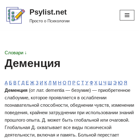
Psylist.net
Перейти
Просто о Психологии
к
содержимому
Словари ↓
Деменция
А
Б
В
Г
Д
Е
Ж
З
И
К
Л
М
Н
О
П
Р
С
Т
У
Ф
Х
Ц
Ч
Ш
Э
Ю
Я
Деменция
(от лат. dementia — безумие) — приобретенное
слабоумие, которое проявляется в ослаблении
познавательной способности, обеднении чувств, изменении
поведения, крайнем затруднении при использовании знаний
прошлого опыта. Д. может быть глобальной или очаговой.
Глобальная Д. охватывает все виды психической
деятельности, включая и память. Больной перестает