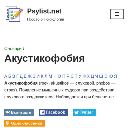
Psylist.net
Перейти
Просто о Психологии
к
содержимому
Словари ↓
Акустикофобия
А
Б
В
Г
Д
Е
Ж
З
И
К
Л
М
Н
О
П
Р
С
Т
У
Ф
Х
Ц
Ч
Ш
Э
Ю
Я
Акустикофобия
(греч. akustikos — слуховой, phobos —
страх). Появление мышечных судорог при воздействии
слухового раздражителя. Наблюдается при бешенстве.
Вконтакте
Facebook
Twitter
Одноклассники