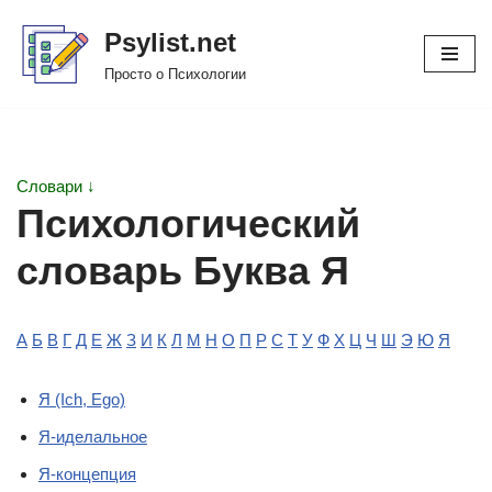
Psylist.net
Перейти
Просто о Психологии
к
содержимому
Словари ↓
Психологический
словарь Буква Я
А
Б
В
Г
Д
Е
Ж
З
И
К
Л
М
Н
О
П
Р
С
Т
У
Ф
Х
Ц
Ч
Ш
Э
Ю
Я
Я (Ich, Ego)
Я-иделальное
Я-концепция