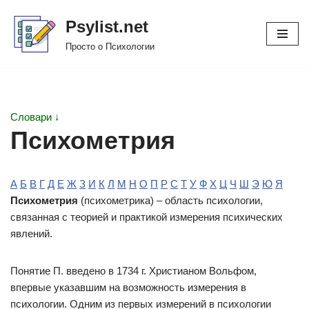
Psylist.net
Перейти
Просто о Психологии
к
содержимому
Словари ↓
Психометрия
А
Б
В
Г
Д
Е
Ж
З
И
К
Л
М
Н
О
П
Р
С
Т
У
Ф
Х
Ц
Ч
Ш
Э
Ю
Я
Психометрия
(психометрика) – область психологии,
связанная с теорией и практикой измерения психических
явлений.
Понятие П. введено в 1734 г. Христианом Вольфом,
впервые указавшим на возможность измерения в
психологии. Одним из первых измерений в психологии