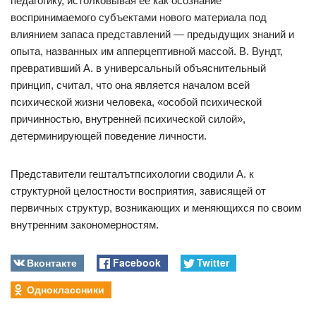
педагогику, истолковывая ее как осознание
воспринимаемого субъектами нового материала под
влиянием запаса представлений — предыдущих знаний и
опыта, названных им апперцептивной массой. В. Вундт,
превративший А. в универсальный объяснительный
принцип, считал, что она является началом всей
психической жизни человека, «особой психической
причинностью, внутренней психической силой»,
детерминирующей поведение личности.
Представители гешталътпсихологии сводили А. к
структурной целостности восприятия, зависящей от
первичных структур, возникающих и меняющихся по своим
внутренним закономерностям.
Вконтакте
Facebook
Twitter
Одноклассники