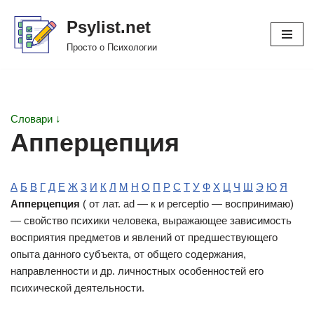
Psylist.net
Перейти
Просто о Психологии
к
содержимому
Словари ↓
Апперцепция
А
Б
В
Г
Д
Е
Ж
З
И
К
Л
М
Н
О
П
Р
С
Т
У
Ф
Х
Ц
Ч
Ш
Э
Ю
Я
Апперцепция
( от лат. ad — к и perceptio — воспринимаю)
— свойство психики человека, выражающее зависимость
восприятия предметов и явлений от предшествующего
опыта данного субъекта, от общего содержания,
направленности и др. личностных особенностей его
психической деятельности.