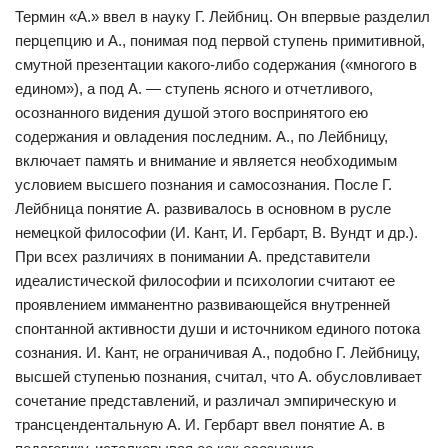
Термин «А.» ввел в науку Г. Лейбниц. Он впервые разделил
перцепцию и А., понимая под первой ступень примитивной,
смутной презентации какого-либо содержания («многого в
едином»), а под А. — ступень ясного и отчетливого,
осознанного видения душой этого воспринятого ею
содержания и овладения последним. А., по Лейбницу,
включает память и внимание и является необходимым
условием высшего познания и самосознания. После Г.
Лейбница понятие А. развивалось в основном в русле
немецкой философии (И. Кант, И. Гербарт, В. Вундт и др.).
При всех различиях в понимании А. представители
идеалистической философии и психологии считают ее
проявлением имманентно развивающейся внутренней
спонтанной активности души и источником единого потока
сознания. И. Кант, не ограничивая А., подобно Г. Лейбницу,
высшей ступенью познания, считал, что А. обусловливает
сочетание представлений, и различал эмпирическую и
трансцендентальную А. И. Гербарт ввел понятие А. в