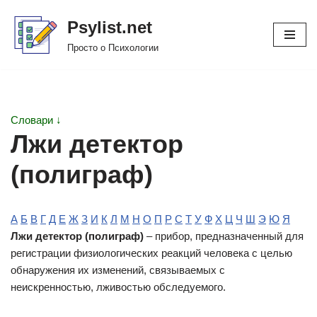
Psylist.net
Перейти
Просто о Психологии
к
содержимому
Словари ↓
Лжи детектор
(полиграф)
А
Б
В
Г
Д
Е
Ж
З
И
К
Л
М
Н
О
П
Р
С
Т
У
Ф
Х
Ц
Ч
Ш
Э
Ю
Я
Лжи детектор (полиграф)
– прибор, предназначенный для
регистрации физиологических реакций человека с целью
обнаружения их изменений, связываемых с
неискренностью, лживостью обследуемого.