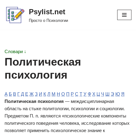
Psylist.net
Перейти
Просто о Психологии
к
содержимому
Словари ↓
Политическая
психология
А
Б
В
Г
Д
Е
Ж
З
И
К
Л
М
Н
О
П
Р
С
Т
У
Ф
Х
Ц
Ч
Ш
Э
Ю
Я
Политическая психология
— междисциплинарная
область на стыке политологии, психологии и социологии.
Предметом П. п. являются «психологические компоненты
политического поведения человека, исследование которых
позволяет применить психологическое знание к