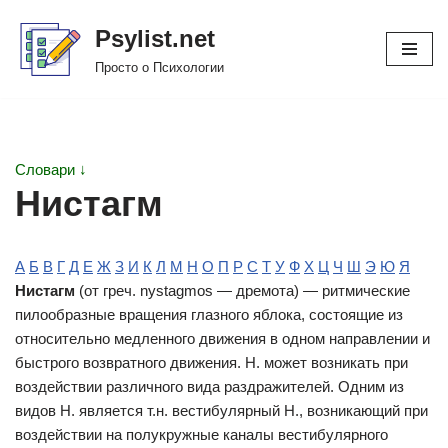
Psylist.net
Перейти
Просто о Психологии
к
содержимому
Словари ↓
Нистагм
А
Б
В
Г
Д
Е
Ж
З
И
К
Л
М
Н
О
П
Р
С
Т
У
Ф
Х
Ц
Ч
Ш
Э
Ю
Я
Нистагм
(от греч. nystagmos — дремота) — ритмические
пилообразные вращения глазного яблока, состоящие из
относительно медленного движения в одном направлении и
быстрого возвратного движения. Н. может возникать при
воздействии различного вида раздражителей. Одним из
видов Н. является т.н. вестибулярный Н., возникающий при
воздействии на полукружные каналы вестибулярного