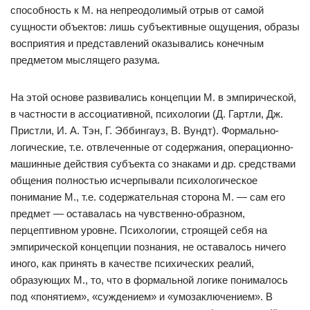
способность к М. на непреодолимый отрыв от самой
сущности объектов: лишь субъективные ощущения, образы
восприятия и представлений оказывались конечным
предметом мыслящего разума.
На этой основе развивались концепции М. в эмпирической,
в частности в ассоциативной, психологии (Д. Гартли, Дж.
Пристли, И. А. Тэн, Г. Эббингауз, В. Вундт). Формально-
логические, т.е. отвлеченные от содержания, операционно-
машинные действия субъекта со знаками и др. средствами
общения полностью исчерпывали психологическое
понимание М., т.е. содержательная сторона М. — сам его
предмет — оставалась на чувственно-образном,
перцептивном уровне. Психологии, строящей себя на
эмпирической концепции познания, не оставалось ничего
иного, как принять в качестве психических реалий,
образующих М., то, что в формальной логике понималось
под «понятием», «суждением» и «умозаключением». В