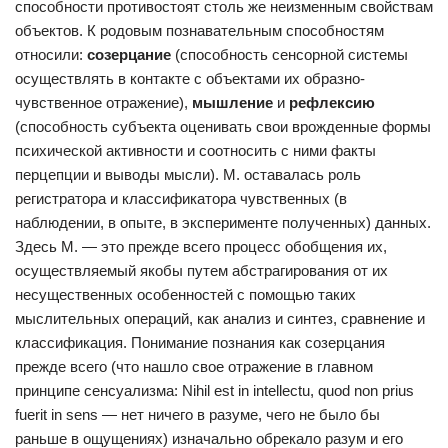
способности противостоят столь же неизменным свойствам
объектов. К родовым познавательным способностям
относили:
созерцание
(способность сенсорной системы
осуществлять в контакте с объектами их образно-
чувственное отражение),
мышление
и
рефлексию
(способность субъекта оценивать свои врожденные формы
психической активности и соотносить с ними факты
перцепции и выводы мысли). М. оставалась роль
регистратора и классификатора чувственных (в
наблюдении, в опыте, в эксперименте полученных) данных.
Здесь М. — это прежде всего процесс обобщения их,
осуществляемый якобы путем абстрагирования от их
несущественных особенностей с помощью таких
мыслительных операций, как анализ и синтез, сравнение и
классификация. Понимание познания как созерцания
прежде всего (что нашло свое отражение в главном
принципе сенсуализма: Nihil est in intellectu, quod non prius
fuerit in sens — нет ничего в разуме, чего не было бы
раньше в ощущениях) изначально обрекало разум и его