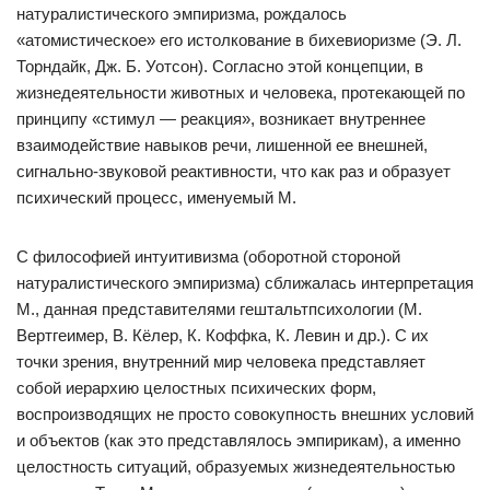
натуралистического эмпиризма, рождалось
«атомистическое» его истолкование в бихевиоризме (Э. Л.
Торндайк, Дж. Б. Уотсон). Согласно этой концепции, в
жизнедеятельности животных и человека, протекающей по
принципу «стимул — реакция», возникает внутреннее
взаимодействие навыков речи, лишенной ее внешней,
сигнально-звуковой реактивности, что как раз и образует
психический процесс, именуемый М.
С философией интуитивизма (оборотной стороной
натуралистического эмпиризма) сближалась интерпретация
М., данная представителями гештальтпсихологии (М.
Вертгеимер, В. Кёлер, К. Коффка, К. Левин и др.). С их
точки зрения, внутренний мир человека представляет
собой иерархию целостных психических форм,
воспроизводящих не просто совокупность внешних условий
и объектов (как это представлялось эмпирикам), а именно
целостность ситуаций, образуемых жизнедеятельностью