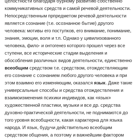
целостности благодаря бурному развитию собственно
коммуникативных средств и самой речевой деятельности.
Непосредственным прпредметом речевой деятельности
является сознание (т.е. осознанное бытие) другого
человека: мотивы его поступков, его внимание, понимание,
знания, эмоции, воля и т.п. Однако у цивилизованного
человека, фило- и онтогенез которого прошел через все
ступени, все исторические стадии выделения и
обособления различных видов деятельности, единственно
всеобщим
средством т.е. средством, отождествляющим
его сознание с сознанием любого другого человека и при
этом взаимно его изменяющим, оказался
язык
. Даже такие
универсальные способы и средства отождествления и
взаимоизменения психики индивидов, как «язык»
художественной пластики, музыки и все др. средства
духовно-практической деятельности, не поднимаются до
того уровня всеобщности, какая характерна для языка
народа. И язык, будучи действительно всеобщим
средством общения, а поэтому и важнейшим фактором