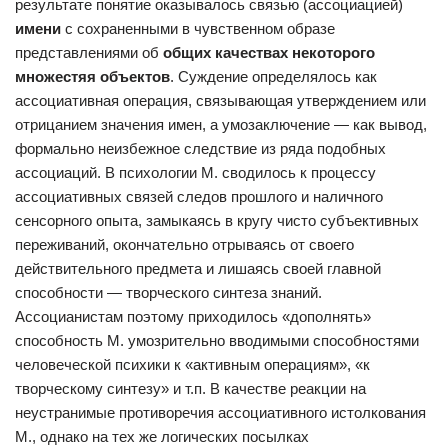
результате понятие оказывалось связью (ассоциацией)
имени
с сохраненными в чувственном образе
представлениями об
общих качествах некоторого
множестяя объектов
. Суждение определялось как
ассоциативная операция, связывающая утверждением или
отрицанием значения имен, а умозаключение — как вывод,
формально неизбежное следствие из ряда подобных
ассоциаций. В психологии М. сводилось к процессу
ассоциативных связей следов прошлого и наличного
сенсорного опыта, замыкаясь в кругу чисто субъективных
переживаний, окончательно отрываясь от своего
действительного предмета и лишаясь своей главной
способности — творческого синтеза знаний.
Ассоцианистам поэтому приходилось «дополнять»
способность М. умозрительно вводимыми способностями
человеческой психики к «активным операциям», «к
творческому синтезу» и т.п. В качестве реакции на
неустранимые противоречия ассоциативного истолкования
М., однако на тех же логических посылках