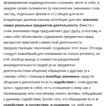
формирования индивидуального сознания, несет в себе, в
каждом своем «элементе» (в лексических значениях слов,
частиц, отдельных фонем и т.п.) общее для всех
владеющих данным языком, всеобщее для них
значение
самих реальных предметов деятельности
. Вместе с
этим значением люди предъявляют друг другу, а поэтому и
сами себе объективное содержание предметного мира,
раскрытое практикой совместной деятельности
предшествующих поколений, создавших этот язык. Отсюда
следует важнейший для понимания не только речевого, но
и М. вообще вывод: в совместно разделенной
жизнедеятельности людей (в их предметно-
деятельностном общении) обращение к другому (и к
самому себе) с помощью
всеобще значимых
средств
общения и деятельности есть
содействие
с этим другим
(или с «другим» в себе), есть отношение к нему как к
понимающему или способному понять мотивы, побудившие
к данному содействию. Более того, это обращение есть
и
содействие, и сочувствие, и сознание
, т.е. действие,