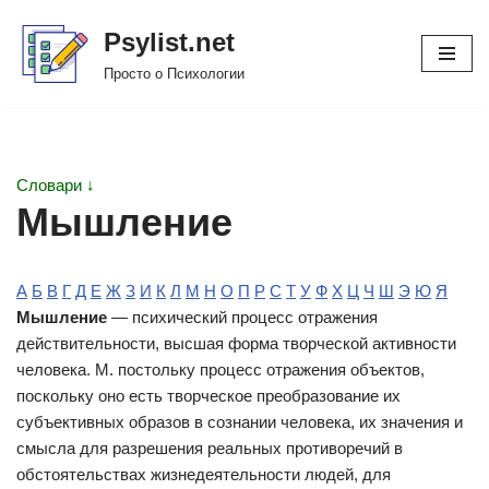
Psylist.net
Перейти
Просто о Психологии
к
содержимому
Словари ↓
Мышление
А
Б
В
Г
Д
Е
Ж
З
И
К
Л
М
Н
О
П
Р
С
Т
У
Ф
Х
Ц
Ч
Ш
Э
Ю
Я
Мышление
— психический процесс отражения
действительности, высшая форма творческой активности
человека. М. постольку процесс отражения объектов,
поскольку оно есть творческое преобразование их
субъективных образов в сознании человека, их значения и
смысла для разрешения реальных противоречий в
обстоятельствах жизнедеятельности людей, для