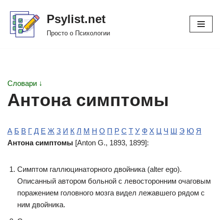
Psylist.net
Перейти
Просто о Психологии
к
содержимому
Словари ↓
Антона симптомы
А
Б
В
Г
Д
Е
Ж
З
И
К
Л
М
Н
О
П
Р
С
Т
У
Ф
Х
Ц
Ч
Ш
Э
Ю
Я
Антона симптомы
[Anton G., 1893, 1899]:
Симптом галлюцинаторного двойника (alter ego).
Описанный автором больной с левосторонним очаговым
поражением головного мозга видел лежавшего рядом с
ним двойника.