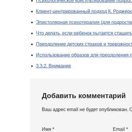
Психологическое консультирование подрос
Клиент-центрированный подход К. Роджер
Эпистолярная психотерапия (для подростк
Что делать, если ребенок пытается стащит
Преодоление детских страхов и тревожнос
Использование образов для преодоления п
3.3.2. Внимание
Добавить комментарий
Ваш адрес email не будет опубликован.
О
Имя
*
Email
*