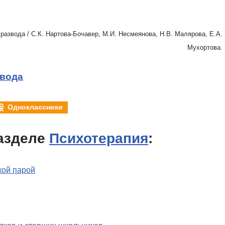
 развода / С.К. Нартова-Бочавер, М.И. Несмеянова, Н.В. Малярова, Е.А.
Мухортова.
звода
Одноклассники
азделе
Психотерапия
:
кой парой