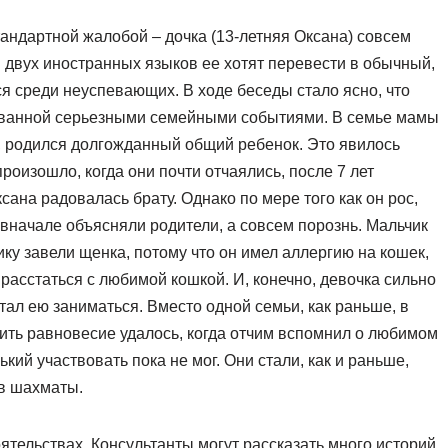
тандартной жалобой – дочка (13-летняя Оксана) совсем
м двух иностранных языков ее хотят перевести в обычный,
тся среди неуспевающих. В ходе беседы стало ясно, что
ызванной серьезными семейными событиями. В семье мамы
, родился долгожданный общий ребенок. Это явилось
роизошло, когда они почти отчаялись, после 7 лет
сана радовалась брату. Однако по мере того как он рос,
к вначале объясняли родители, а совсем порознь. Мальчик
ку завели щенка, потому что он имел аллергию на кошек,
расстаться с любимой кошкой. И, конечно, девочка сильно
тал ею заниматься. Вместо одной семьи, как раньше, в
ить равновесие удалось, когда отчим вспомнил о любимом
кий участвовать пока не мог. Они стали, как и раньше,
 в шахматы.
ятельствах. Консультанты могут рассказать много историй