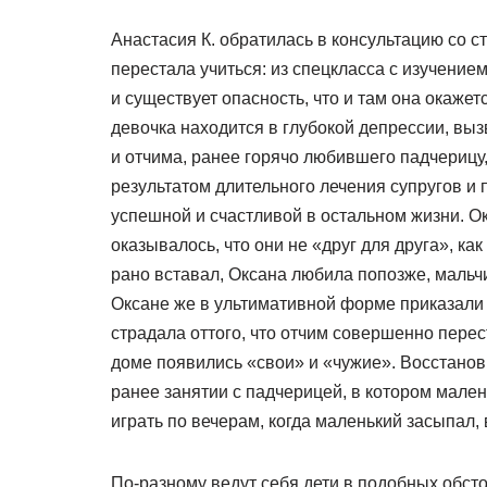
Анастасия К. обратилась в консультацию со с
перестала учиться: из спецкласса с изучение
и существует опасность, что и там она окаже
девочка находится в глубокой депрессии, в
и отчима, ранее горячо любившего падчерицу
результатом длительного лечения супругов и п
успешной и счастливой в остальном жизни. Ок
оказывалось, что они не «друг для друга», ка
рано вставал, Оксана любила попозже, мальчи
Оксане же в ультимативной форме приказали 
страдала оттого, что отчим совершенно перес
доме появились «свои» и «чужие». Восстанов
ранее занятии с падчерицей, в котором малень
играть по вечерам, когда маленький засыпал,
По-разному ведут себя дети в подобных обсто