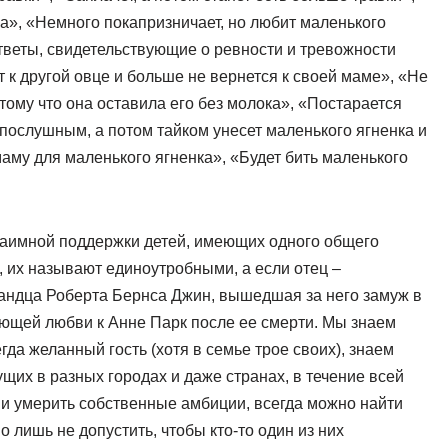
ка», «Немного покапризничает, но любит маленького
 Ответы, свидетельствующие о ревности и тревожности
т к другой овце и больше не вернется к своей маме», «Не
ому что она оставила его без молока», «Постарается
 послушным, а потом тайком унесет маленького ягненка и
аму для маленького ягненка», «Будет бить маленького
аимной поддержки детей, имеющих одного общего
, их называют единоутробными, а если отец –
андца Роберта Бернса Джин, вышедшая за него замуж в
дующей любви к Анне Парк после ее смерти. Мы знаем
гда желанный гость (хотя в семье трое своих), знаем
щих в разных городах и даже странах, в течение всей
, и умерить собственные амбиции, всегда можно найти
 лишь не допустить, чтобы кто-то один из них