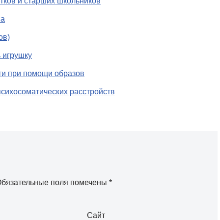
тков и старших школьников
са
ов)
ь игрушку
ти при помощи образов
сихосоматических расстройств
бязательные поля помечены
*
Сайт