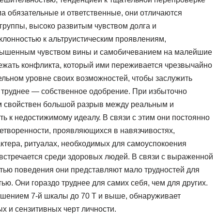
ма обязательные и ответственные, они отличаются
группы, высоко развитым чувством долга и
лонностью к альтруистическим проявлениям,
вышенным чувством вины и самобичеванием на малейшие
бежать конфликта, который ими переживается чрезвычайно
ельном уровне своих возможностей, чтобы заслужить
 труднее — собственное одобрение. При избыточно
м свойствен большой разрыв между реальным и
ть к недостижимому идеалу. В связи с этим они постоянно
етворенности, проявляющихся в навязчивостях,
ктера, ритуалах, необходимых для самоуспокоения
о встречается среди здоровых людей. В связи с выраженной
тью поведения они представляют мало трудностей для
ю. Они гораздо труднее для самих себя, чем для других.
шением 7-й шкалы до 70 Т и выше, обнаруживает
х и сензитивных черт личности.