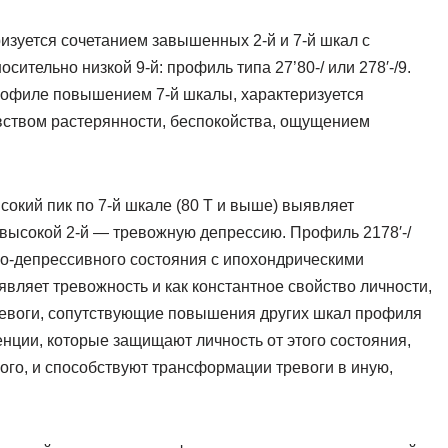
изуется сочетанием завышенных 2-й и 7-й шкал с
ительно низкой 9-й: профиль типа 27’80-/ или 278′-/9.
рофиле повышением 7-й шкалы, характеризуется
вством растерянности, беспокойства, ощущением
окий пик по 7-й шкале (80 Т и выше) выявляет
с высокой 2-й — тревожную депрессию. Профиль 2178′-/
но-депрессивного состояния с ипохондрическими
являет тревожность и как константное свойство личности,
тревоги, сопутствующие повышения других шкал профиля
енции, которые защищают личность от этого состояния,
ого, и способствуют трансформации тревоги в иную,