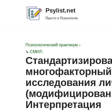
Psylist.net
Перейти
Просто о Психологии
к
содержимому
Психологический практикум ↓
↳
СМИЛ:
Стандартизиров
многофакторный
исследования л
(модифицирован
Интерпретация