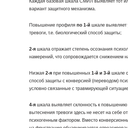
Каждая базовая шкала СМИЛ выявляет тот ил
вариант защитного механизма.
Повышение профиля
по 1-й
шкале выявляет 
тревоги, т.е. биологический способ защиты;
2-я
шкала отражает степень осознания психол
намерений, что сопровождается снижением н
Низкая
2-я
при повышенных
1-й и 3-й
шкале о
способ защиты с конверсией (переводом) пси
условно связанные с травмирующей ситуацие
4-я
шкала выявляет склонность к повышению п
вытеснения тревоги здесь не несет на себе о
психогенным фактором. Вместо конверсионных
на фрустрацию обнаруживается отреагирова