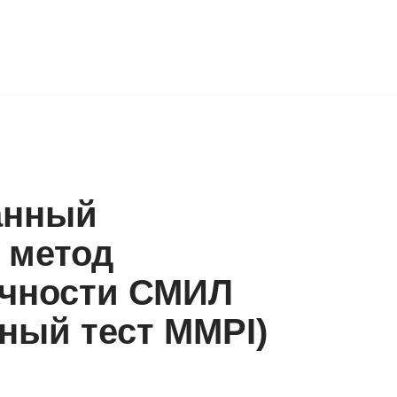
анный
 метод
ичности СМИЛ
ный тест MMPI)