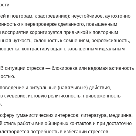
ости.
ей к повторам, к застреванию); неустойчивое, аутохтонно
онностью к перепроверке сделанного, повышенным
ля восприятия корригируется привычкой к повторным
ная чуткость, склонность к сомнениям, рефлексивность,
амооценка, контрастирующая с завышенным идеальным
. В ситуации стресса — блокировка или ведомая активность
остью.
поведение и ритуальные (навязчивые) действия,
 суеверие, истовую религиозность, приверженность
.
сферу гуманистических интересов: литература, медицина,
ий стиль работы вне обширных контактов и при достаточно
влетворяется потребность в избегании стрессов.