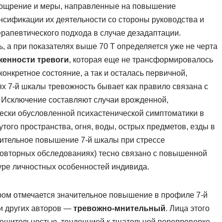
Поощрение и меры, направленные на повышение
нсификации их деятельности со стороны руководства и
ерапевтического подхода в случае дезадаптации.
 а при показателях выше 70 Т определяется уже не черта
женности тревоги
, которая еще не трансформировалось
нкретное состояние, а так и осталась первичной,
 7-й шкалы тревожность бывает как правило связана с
 Исключение составляют случаи врожденной,
чески обусловленной психастенической симптоматики в
того пространства, огня, воды, острых предметов, езды в
сительное повышение 7-й шкалы при стрессе
овторных обследованиях) тесно связано с повышенной
туре личностных особенностей индивида.
ром отмечается значительное повышение в профиле 7-й
ии других авторов —
тревожно-мнительный
. Лица этого
решительностью, тенденцией к тщательной перепроверке