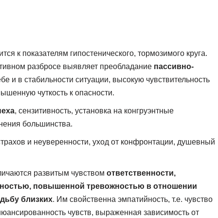
сится к показателям гипостенического, тормозимого круга.
тивном разбросе выявляет преобладание
пассивно-
ебе и в стабильности ситуации, высокую чувствительность
ышенную чуткость к опасности.
пеха
, сензитивность, установка на конгруэнтные
нения большинства.
трахов и неуверенности, уход от конфронтации, душевный
тличаются развитым чувством
ответственности,
мностью, повышенной тревожностью в отношении
удьбу близких
. Им свойственна эмпатийность, т.е. чувство
юансированность чувств, выраженная зависимость от