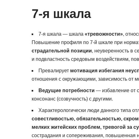
7-я шкала
7-я шкала — шкала
«тревожности»
, отно
Повышение профиля по 7-й шкале при норма
страдательной позиции
, неуверенность в с
и подвластность средовым воздействиям, пов
Превалирует
мотивация избегания неус
отношения с окружающими, зависимость от м
Ведущие потребности
— избавление от с
консонанс (созвучность) с другими.
Характерологически люди данного типа о
совестливостью, обязательностью, скро
мелких житейских проблем, тревогой за с
сострадания и сопереживания, повышенная н