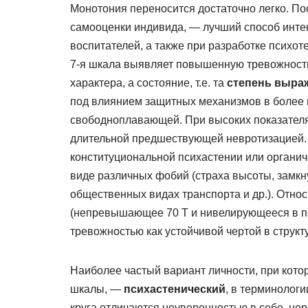
Монотония переносится достаточно легко. 
самооценки индивида, — лучший способ инте
воспитателей, а также при разработке психот
7-я шкала выявляет повышенную тревожность,
характера, а состояние, т.е. та
степень выра
под влиянием защитных механизмов в более ко
свободноплавающей. При высоких показателях
длительной предшествующей невротизацией.
конституциональной психастении или органи
виде различных фобий (страха высоты, замкну
общественных видах транспорта и др.). Отно
(непревышающее 70 Т и нивелирующееся в п
тревожностью как устойчивой чертой в струк
Наиболее частый вариант личности, при кото
шкалы, —
психастенический
, в терминолог
круга отличаются неуверенностью в себе, не