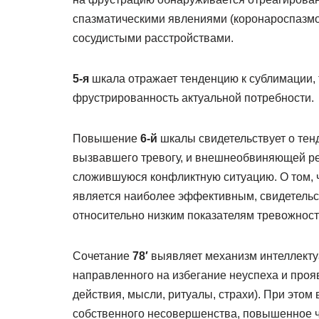
спазматическими явлениями (коронароспазмом
сосудистыми расстройствами.
5-я
шкала отражает тенденцию к сублимации, т
фрустрированность актуальной потребности.
Повышение
6-й
шкалы свидетельствует о тен
вызвавшего тревогу, и внешнеобвиняющей ре
сложившуюся конфликтную ситуацию. О том, ч
является наиболее эффективным, свидетельс
относительно низким показателям тревожност
Сочетание
78′
выявляет механизм интеллекту
направленного на избегание неуспеха и про
действия, мысли, ритуалы, страхи). При это
собственного несовершенства, повышенное ч