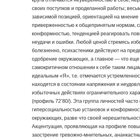
своих поступков и проделанной работы; весь
зависимой позицией, ориентацией на мнение 
приверженностью к общепринятым нормам, ск
конформностью, тенденцией реагировать по
неудачи и ошибки. Любой ценой стремясь из
болезненно, психастеники действуют на пред
одобрение окружающих, а главное — что еще
самокритичном отношении к себе таким лица
идеальным «Я», т.е. отмечается устремленнос
находятся в состоянии напряжения и неудовл
избыточных действиях ограничительного хара
(профиль 72’80/). Эта группа личностей част
гиперсоциальностью установок и конформнос
окружающих, разве что своей нерешительность
Акцентуация, проявляющая на профиле повы
заострение тревожно-мнительных, ананкастны