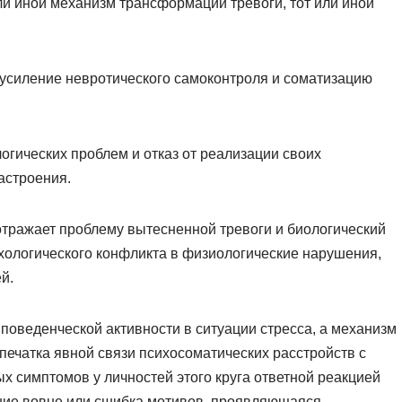
и иной механизм трансформации тревоги, тот или иной
усиление невротического самоконтроля и соматизацию
огических проблем и отказ от реализации своих
астроения.
тражает проблему вытесненной тревоги и биологический
хологического конфликта в физиологические нарушения,
й.
оведенческой активности в ситуации стресса, а механизм
тпечатка явной связи психосоматических расстройств с
 симптомов у личностей этого круга ответной реакцией
ние вовне или сшибка мотивов, проявляющаяся