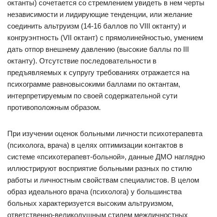
октанты) сочетается со стремлением увидеть в нем черты
независимости и лидирующие тенденции, или желание
соединить альтруизм (14-16 баллов по VIII октанту) и
конгруэнтность (VII октант) с прямолинейностью, умением
дать отпор внешнему давлению (высокие баллы по III
октанту). Отсутствие последовательности в
предъявляемых к супругу требованиях отражается на
психограмме равновысокими баллами по октантам,
интерпретируемым по своей содержательной сути
противоположным образом.
При изучении оценок больными личности психотерапевта
(психолога, врача) в целях оптимизации контактов в
системе «психотерапевт-больной», данные ДМО наглядно
иллюстрируют восприятие больными разных по стилю
работы и личностным свойствам специалистов. В целом
образ идеального врача (психолога) у большинства
больных характеризуется высоким альтруизмом,
ответственно-великодушным стилем межличностных