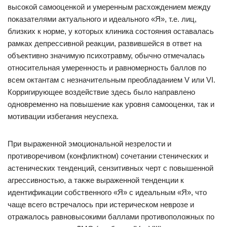
высокой самооценкой и умеренным расхождением между
показателями актуального и идеального «Я», т.е. лиц,
близких к норме, у которых клиника состояния оставалась
рамках депрессивной реакции, развившейся в ответ на
объективно значимую психотравму, обычно отмечалась
относительная умеренность и равномерность баллов по
всем октантам с незначительным преобладанием V или VI.
Корригирующее воздействие здесь было направлено
одновременно на повышение как уровня самооценки, так и
мотивации избегания неуспеха.
При выраженной эмоциональной незрелости и
противоречивом (конфликтном) сочетании стенических и
астенических тенденций, сензитивных черт с повышенной
агрессивностью, а также выраженной тенденции к
идентификации собственного «Я» с идеальным «Я», что
чаще всего встречалось при истерическом неврозе и
отражалось равновысокими баллами противоположных по