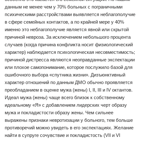
данным не менее чем у 70% больных с пограничными
психическими расстройствами выявляется неблагополучие
в сфере семейных контактов, а по крайней мере у 40%
именно это неблагополучие является явной или скрытой
причиной невроза. За исключением небольшого процента
случаев (когда причина конфликта носит физиологический
характер) наблюдается психологическая несовместимость;
причиной дистресса являются неоправданные экспектации
или плохое самопонимание, которое послужило базой для
ошибочного выбора «спутника жизни». Дизъюнктивный
характер отношений по данным ДМО обычно проявляется
преобладанием в оценке мужа (жены) I, II, III и IV октантов.
Идеал мужа (жены) чаще всего близок к собственному
идеальному «Я» с добавлением лидерских черт образу
мужа и покладистости образу жены. Чем сильнее
выражены признаки невротизации у больного, тем больше
противоречий можно увидеть в его экспектациях. Желание
найти в супруге сочувствие и покладистость (VII и VI