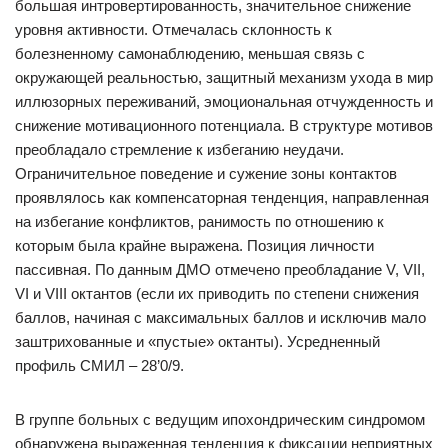
большая интровертированность, значительное снижение
уровня активности. Отмечалась склонность к
болезненному самонаблюдению, меньшая связь с
окружающей реальностью, защитный механизм ухода в мир
иллюзорных переживаний, эмоциональная отчужденность и
снижение мотивационного потенциала. В структуре мотивов
преобладало стремление к избеганию неудачи.
Ограничительное поведение и сужение зоны контактов
проявлялось как компенсаторная тенденция, направленная
на избегание конфликтов, ранимость по отношению к
которым была крайне выражена. Позиция личности
пассивная. По данным ДМО отмечено преобладание V, VII,
VI и VIII октантов (если их приводить по степени снижения
баллов, начиная с максимальных баллов и исключив мало
заштрихованные и «пустые» октанты). Усредненный
профиль СМИЛ – 28’0/9.
В группе больных с ведущим ипохондрическим синдромом
обнаружена выраженная тенденция к фиксации неприятных