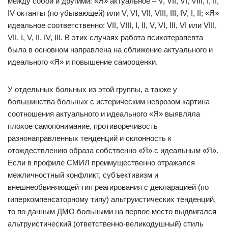
между собой и другими: «Я» актуальное – V, VII, VI, VIII, I, II,
IV октанты (по убывающей) или V, VI, VII, VIII, III, IV, I, II; «Я»
идеальное соответственно: VII, VIII, I, II, V, VI, III, VI или VIII,
VII, I, V, II, IV, III. В этих случаях работа психотерапевта
была в основном направлена на сближение актуального и
идеального «Я» и повышение самооценки.
У отдельных больных из этой группы, а также у
большинства больных с истерическим неврозом картина
соотношения актуального и идеального «Я» выявляла
плохое самопонимание, противоречивость
разнонаправленных тенденций и склонность к
отождествлению образа собственно «Я» с идеальным «Я».
Если в профиле СМИЛ преимущественно отражался
межличностный конфликт, субъективизм и
внешнеобвиняющей тип реагирования с декларацией (по
гиперкомпенсаторному типу) альтруистических тенденций,
то по данным ДМО больными на первое место выдвигался
альтруистический (ответственно-великодушный) стиль