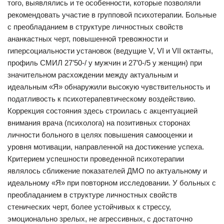
того, выявлялись и те особенности, которые позволяли
рекомендовать участие в групповой психотерапии. Больные
с преобладанием в структуре личностных свойств
ананкастных черт, повышенной тревожности и
гиперсоциальности установок (ведущие V, VI и VII октанты,
профиль СМИЛ 27’50-/ у мужчин и 27’0-/5 у женщин) при
значительном расхождении между актуальным и
идеальным «Я» обнаружили высокую чувствительность и
податливость к психотерапевтическому воздействию.
Коррекция состояния здесь строилась с акцентуацией
внимания врача (психолога) на позитивных сторонах
личности больного в целях повышения самооценки и
уровня мотивации, направленной на достижение успеха.
Критерием успешности проведенной психотерапии
являлось сближение показателей ДМО по актуальному и
идеальному «Я» при повторном исследовании. У больных с
преобладанием в структуре личностных свойств
стенических черт, более устойчивых к стрессу,
эмоционально зрелых, не агрессивных, с достаточно