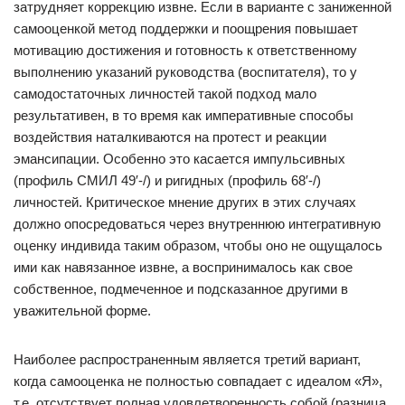
затрудняет коррекцию извне. Если в варианте с заниженной
самооценкой метод поддержки и поощрения повышает
мотивацию достижения и готовность к ответственному
выполнению указаний руководства (воспитателя), то у
самодостаточных личностей такой подход мало
результативен, в то время как императивные способы
воздействия наталкиваются на протест и реакции
эмансипации. Особенно это касается импульсивных
(профиль СМИЛ 49′-/) и ригидных (профиль 68′-/)
личностей. Критическое мнение других в этих случаях
должно опосредоваться через внутреннюю интегративную
оценку индивида таким образом, чтобы оно не ощущалось
ими как навязанное извне, а воспринималось как свое
собственное, подмеченное и подсказанное другими в
уважительной форме.
Наиболее распространенным является третий вариант,
когда самооценка не полностью совпадает с идеалом «Я»,
т.е. отсутствует полная удовлетворенность собой (разница