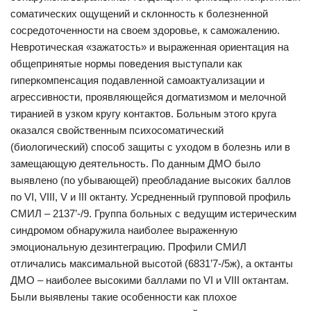
соматических ощущений и склонность к болезненной
сосредоточенности на своем здоровье, к саможалению.
Невротическая «зажатость» и выраженная ориентация на
общепринятые нормы поведения выступали как
гиперкомпенсация подавленной самоактуализации и
агрессивности, проявляющейся догматизмом и мелочной
тиранией в узком кругу контактов. Больным этого круга
оказался свойственным психосоматический
(биологический) способ защиты с уходом в болезнь или в
замещающую деятельность. По данным ДМО было
выявлено (по убывающей) преобладание высоких баллов
по VI, VIII, V и III октанту. Усредненный групповой профиль
СМИЛ – 2137’-/9. Группа больных с ведущим истерическим
синдромом обнаружила наиболее выраженную
эмоциональную дезинтеграцию. Профили СМИЛ
отличались максимальной высотой (6831’7-/5ж), а октанты
ДМО – наиболее высокими баллами по VI и VIII октантам.
Были выявлены такие особенности как плохое