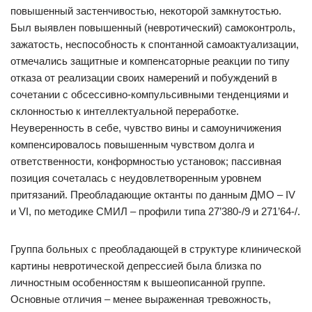
повышенный застенчивостью, некоторой замкнутостью.
Был выявлен повышенный (невротический) самоконтроль,
зажатость, неспособность к спонтанной самоактуализации,
отмечались защитные и компенсаторные реакции по типу
отказа от реализации своих намерений и побуждений в
сочетании с обсессивно-компульсивными тенденциями и
склонностью к интеллектуальной переработке.
Неуверенность в себе, чувство вины и самоуничижения
компенсировалось повышенным чувством долга и
ответственности, конформностью установок; пассивная
позиция сочеталась с неудовлетворенным уровнем
притязаний. Преобладающие октанты по данным ДМО – IV
и VI, по методике СМИЛ – профили типа 27’380-/9 и 271’64-/.
Группа больных с преобладающей в структуре клинической
картины невротической депрессией была близка по
личностным особенностям к вышеописанной группе.
Основные отличия – менее выраженная тревожность,