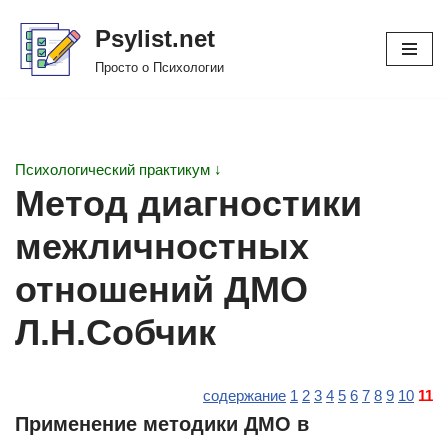
Psylist.net
Перейти
Просто о Психологии
к
содержимому
Психологический практикум ↓
Метод диагностики
межличностных
отношений ДМО
Л.Н.Собчик
содержание
1
2
3
4
5
6
7
8
9
10
11
Применение методики ДМО в