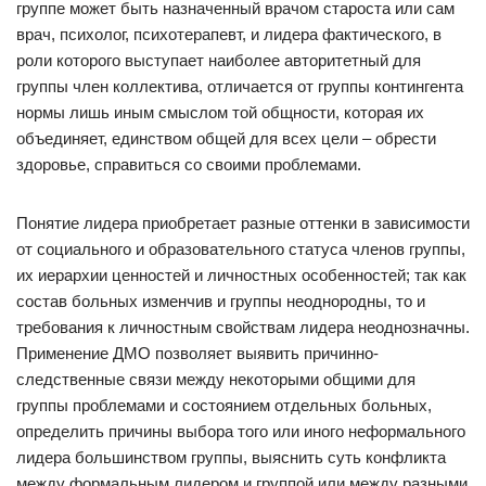
группе может быть назначенный врачом староста или сам
врач, психолог, психотерапевт, и лидера фактического, в
роли которого выступает наиболее авторитетный для
группы член коллектива, отличается от группы контингента
нормы лишь иным смыслом той общности, которая их
объединяет, единством общей для всех цели – обрести
здоровье, справиться со своими проблемами.
Понятие лидера приобретает разные оттенки в зависимости
от социального и образовательного статуса членов группы,
их иерархии ценностей и личностных особенностей; так как
состав больных изменчив и группы неоднородны, то и
требования к личностным свойствам лидера неоднозначны.
Применение ДМО позволяет выявить причинно-
следственные связи между некоторыми общими для
группы проблемами и состоянием отдельных больных,
определить причины выбора того или иного неформального
лидера большинством группы, выяснить суть конфликта
между формальным лидером и группой или между разными