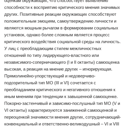
оценкам окружающих, что способствует выявлению
способности к восприятию критического мнения значимых
других. Позитивные реакции окружающих способствуют
положительным эмоциям, самоутверждению личности и
являются мощным рычагом в формировании социальных
установок, однако более сложным является процесс
критического воздействия социальной среды на личность.
У лиц с преобладающим стилем межличностных
отношений по типу лидирующего-властного или
независимого-соперничающего (I и II октанты) самооценка
высокая, а реакция на мнение других – игнорирующая.
Прямолинейно-упорствующий и недоверчиво-
подозрительный тип МО (III и VI) сочетается с
преобладанием критического и негативного отношения к
иным мнениям при тенденции к завышенной самооценке.
Покорно-застенчивый и зависимо-послушный тип МО (V и
VI октанты) характеризуются заниженной самооценкой и
переоценкой значимости мнения других, сотрудничающий-
конвенциальный и ответственно-великодушный – VI и VIII