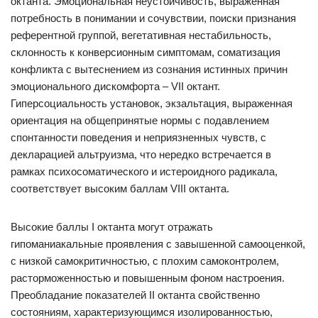
октанта. Эмоциональная неустойчивость, выраженная
потребность в понимании и сочувствии, поиски признания
референтной группой, вегетативная нестабильность,
склонность к конверсионным симптомам, соматизация
конфликта с вытеснением из сознания истинных причин
эмоционального дискомфорта – VII октант.
Гиперсоциальность установок, экзальтация, выраженная
ориентация на общепринятые нормы с подавлением
спонтанности поведения и неприязненных чувств, с
декларацией альтруизма, что нередко встречается в
рамках психосоматического и истероидного радикала,
соответствует высоким баллам VIII октанта.
Высокие баллы I октанта могут отражать
гипоманиакальные проявления с завышенной самооценкой,
с низкой самокритичностью, с плохим самоконтролем,
расторможенностью и повышенным фоном настроения.
Преобладание показателей II октанта свойственно
состояниям, характеризующимся изолированностью,