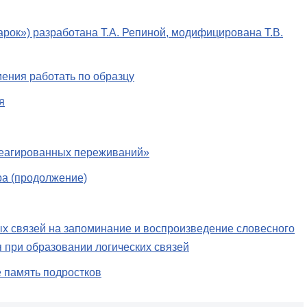
рок») разработана Т.А. Репиной, модифицирована Т.В.
мения работать по образцу
я
треагированных переживаний»
эра (продолжение)
х связей на запоминание и воспроизведение словесного
 при образовании логических связей
 память подростков