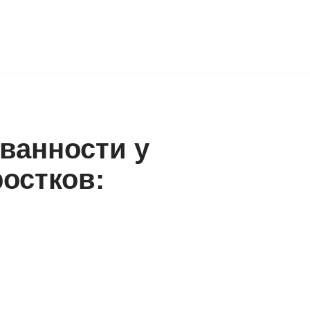
ванности у
остков: