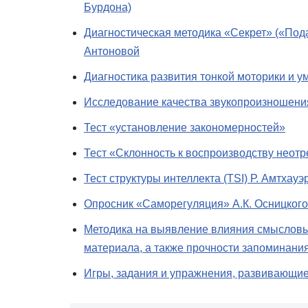
Бурдона)
Диагностическая методика «Секрет» («Пода
Антоновой
Диагностика развития тонкой моторики и у
Исследование качества звукопроизношени
Тест «установление закономерностей»
Тест «Склонность к воспроизводству нео
Тест структуры интеллекта (TSI) Р. Амтхау
Опросник «Саморегуляция» А.К. Осницкого
Методика на выявление влияния смысловы
материала, а также прочности запоминания
Игры, задания и упражнения, развивающие