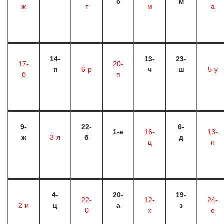
с
м
ж
т
м
a
14-
13-
23-
17-
20-
п
6-р
ч
ш
5-у
б
п
9-
22-
6-
1-е
16-
13-
ж
3-л
б
д
ц
н
4-
20-
19-
22-
12-
24-
2-и
ц
а
з
0
х
е