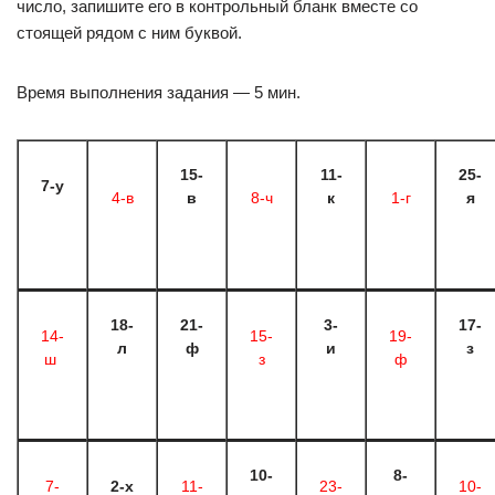
число, запишите его в контрольный бланк вместе со
стоящей рядом с ним буквой.
Время выполнения задания — 5 мин.
15-
11-
25-
7-у
4-в
в
8-ч
к
1-г
я
18-
21-
3-
17-
14-
15-
19-
л
ф
и
з
ш
з
ф
10-
8-
7-
2-х
11-
23-
10-