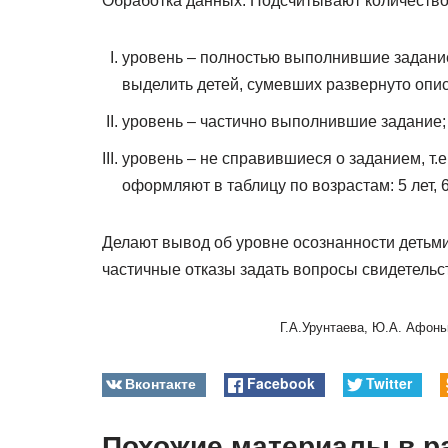
Обработка данных. Подсчитывают количество
уровень – полностью выполнившие задание,
выделить детей, сумевших развернуто опи
уровень – частично выполнившие задание;
уровень – не справившиеся о заданием, т.
оформляют в таблицу по возрастам: 5 лет, 6 
Делают вывод об уровне осознанности детьм
частичные отказы задать вопросы свидетельст
Г.А.Урунтаева, Ю.А. Афоньк
Вконтакте
Facebook
Twitter
Похожие материалы в р