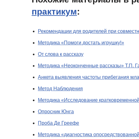
практикум
:
Рекомендации для родителей при совмест
Методика «Помоги достать игрушку!»
От слова к рассказу
Методика «Неоконченные рассказы» Т.П. 
Анкета выявления частоты прибегания мла
Метод Наблюдения
Методика «Исследование кратковременной 
Опросник Юнга
Проба Де Греефе
Методика «диагностика опосредствованно