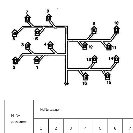
№№ Задач
№№
домиков
1
2
3
4
5
6
7