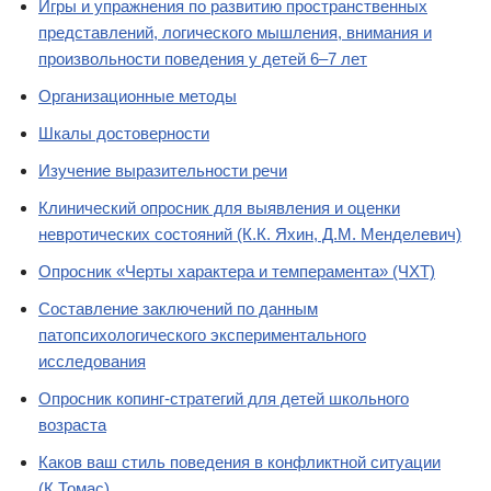
Игры и упражнения по развитию пространственных
представлений, логического мышления, внимания и
произвольности поведения у детей 6–7 лет
Организационные методы
Шкалы достоверности
Изучение выразительности речи
Клинический опросник для выявления и оценки
невротических состояний (К.К. Яхин, Д.М. Менделевич)
Опросник «Черты характера и темперамента» (ЧХТ)
Составление заключений по данным
патопсихологического экспериментального
исследования
Опросник копинг-стратегий для детей школьного
возраста
Каков ваш стиль поведения в конфликтной ситуации
(К.Томас)