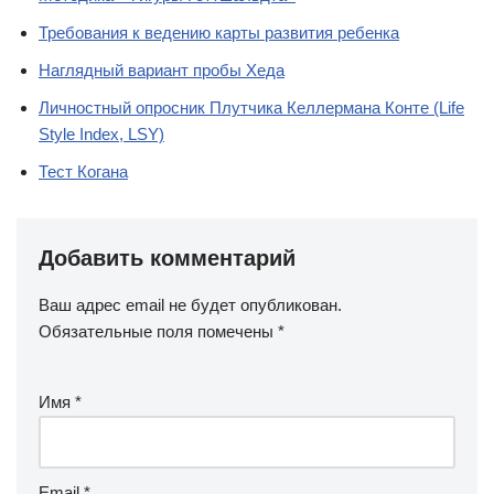
Требования к ведению карты развития ребенка
Наглядный вариант пробы Хеда
Личностный опросник Плутчика Келлермана Конте (Life
Style Index, LSY)
Тест Когана
Добавить комментарий
Ваш адрес email не будет опубликован.
Обязательные поля помечены
*
Имя
*
Email
*