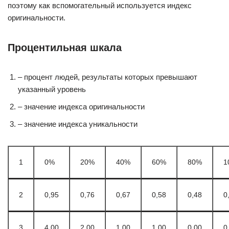
поэтому как вспомогательный используется индекс
оригинальности.
Процентильная шкала
– процент людей, результаты которых превышают
указанный уровень
– значение индекса оригинальности
– значение индекса уникальности
1
0%
20%
40%
60%
80%
1
2
0,95
0,76
0,67
0,58
0,48
0
3
4,00
2,00
1,00
1,00
0,00
0