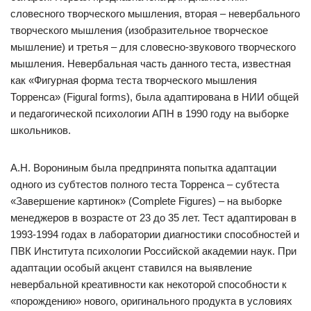
словесного творческого мышления, вторая – невербального
творческого мышления (изобразительное творческое
мышление) и третья – для словесно-звукового творческого
мышления. Невербальная часть данного теста, известная
как «Фигурная форма теста творческого мышления
Торренса» (Figural forms), была адаптирована в НИИ общей
и педагогической психологии АПН в 1990 году на выборке
школьников.
А.Н. Ворониным была предпринята попытка адаптации
одного из субтестов полного теста Торренса – субтеста
«Завершение картинок» (Complete Figures) – на выборке
менеджеров в возрасте от 23 до 35 лет. Тест адаптирован в
1993-1994 годах в лаборатории диагностики способностей и
ПВК Института психологии Российской академии наук. При
адаптации особый акцент ставился на выявление
невербальной креативности как некоторой способности к
«порождению» нового, оригинального продукта в условиях