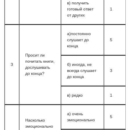
в) получить
готовый ответ
1
от других
а)постоянно
слушает до
5
конца
Просит ли
почитать книги,
3
б) иногда, не
дослушивать
всегда слушает
3
до конца?
до конца
в) редко
1
а) очень
5
эмоционально
Насколько
эмоционально