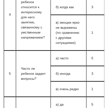
ребенок
относится к
б) когда как
3
интересному
4
для него
занятию,
в) эмоции ярко
связанному с
не выражены
умственным
(по сравнению
1
напряжением?
с другими
ситуациями)
а) часто
5
Часто ли
5
ребенок задает
б) иногда
3
вопросы?
в) очень редко
1
а) да
5