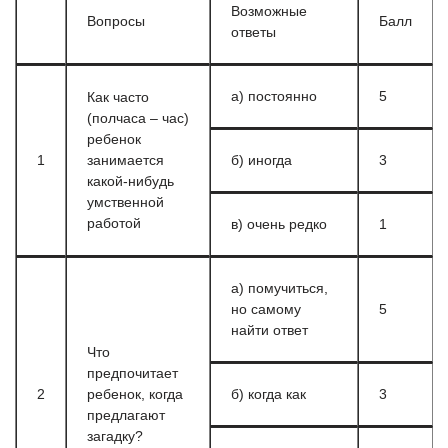
Возможные
Вопросы
Балл
ответы
а) постоянно
5
Как часто
(полчаса – час)
ребенок
1
занимается
б) иногда
3
какой-нибудь
умственной
работой
в) очень редко
1
а) помучиться,
но самому
5
найти ответ
Что
предпочитает
2
ребенок, когда
б) когда как
3
предлагают
загадку?