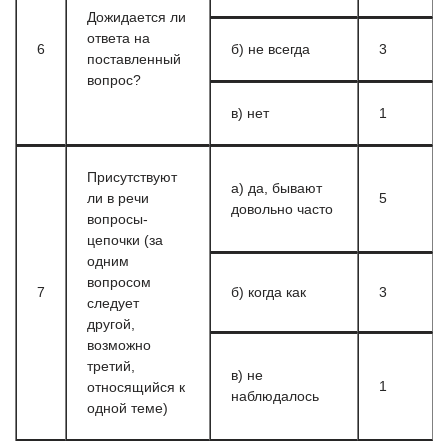
Дожидается ли
ответа на
6
б) не всегда
3
поставленный
вопрос?
в) нет
1
Присутствуют
а) да, бывают
ли в речи
5
довольно часто
вопросы-
цепочки (за
одним
вопросом
7
б) когда как
3
следует
другой,
возможно
третий,
в) не
1
относящийся к
наблюдалось
одной теме)