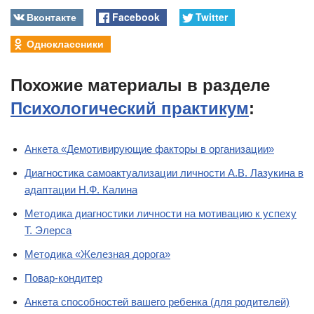
Вконтакте
Facebook
Twitter
Одноклассники
Похожие материалы в разделе
Психологический практикум
:
Анкета «Демотивирующие факторы в организации»
Диагностика самоактуализации личности А.В. Лазукина в
адаптации Н.Ф. Калина
Методика диагностики личности на мотивацию к успеху
Т. Элерса
Методика «Железная дорога»
Повар-кондитер
Анкета способностей вашего ребенка (для родителей)