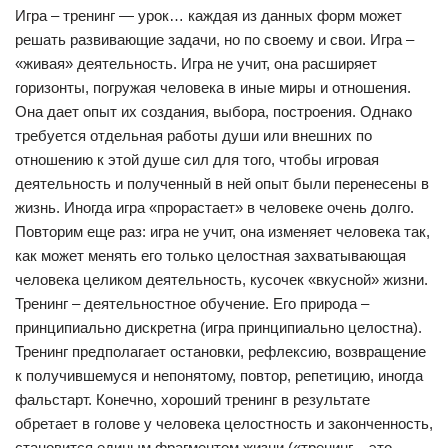
Игра – тренинг — урок… каждая из данных форм может
решать развивающие задачи, но по своему и свои. Игра –
«живая» деятельность. Игра не учит, она расширяет
горизонты, погружая человека в иные миры и отношения.
Она дает опыт их создания, выбора, построения. Однако
требуется отдельная работы души или внешних по
отношению к этой душе сил для того, чтобы игровая
деятельность и полученный в ней опыт были перенесены в
жизнь. Иногда игра «прорастает» в человеке очень долго.
Повторим еще раз: игра не учит, она изменяет человека так,
как может менять его только целостная захватывающая
человека целиком деятельность, кусочек «вкусной» жизни.
Тренинг – деятельностное обучение. Его природа –
принципиально дискретна (игра принципиально целостна).
Тренинг предполагает остановки, рефлексию, возвращение
к получившемуся и непонятому, повтор, репетицию, иногда
фальстарт. Конечно, хороший тренинг в результате
обретает в голове у человека целостность и законченность,
становится единым фрагментом жизни («тренинг – это