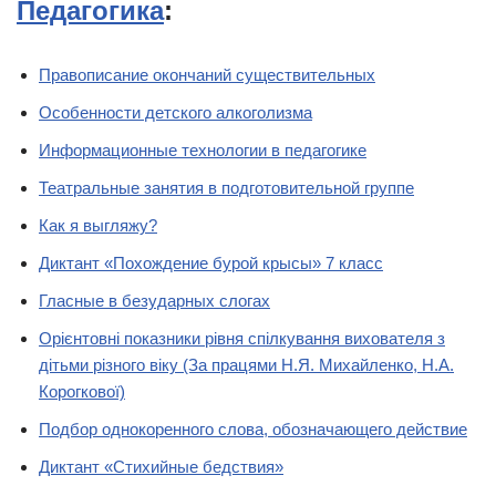
Педагогика
:
Правописание окончаний существительных
Особенности детского алкоголизма
Информационные технологии в педагогике
Театральные занятия в подготовительной группе
Как я выгляжу?
Диктант «Похождение бурой крысы» 7 класс
Гласные в безударных слогах
Орієнтовні показники рівня спілкування вихователя з
дітьми різного віку (За працями Н.Я. Михайленко, Н.А.
Корогкової)
Подбор однокоренного слова, обозначающего действие
Диктант «Стихийные бедствия»