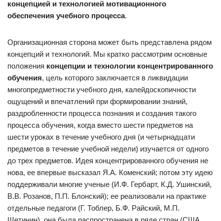
концепцией и технологией мотивационного
обеспечения учебного процесса
.
Организационная сторона может быть представлена рядом
концепций и технологий. Мы кратко рассмотрим основные
положения
концепции и технологии концентрированного
обучения
, цель которого заключается в ликвидации
многопредметности учебного дня, калейдоскопичности
ощущений и впечатлений при формировании знаний,
раздробленности процесса познания и создания такого
процесса обучения, когда вместо шести предметов на
шести уроках в течение учебного дня (и четырнадцати
предметов в течение учебной недели) изучается от одного
до трех предметов. Идея концентрированного обучения не
нова, ее впервые высказал Я.А. Коменский; потом эту идею
поддерживали многие ученые (И.Ф. Гербарт, К.Д. Ушинский,
В.В. Розанов, П.П. Блонский); ее реализовали на практике
отдельные педагоги (Г. Тоблер, Б.Ф. Райский, М.П.
Щетинин), она была распространена в ряде стран (США,