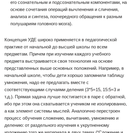
его сознательным и подсознательным компонентами, на
основе сочетания операций вычленения и сличения,
анализа и синтеза, поочередного обращения к разным
полушариям головного мозга).
Концепция УДЕ широко применяется в педагогической
практике от начальной до высшей школы по всем
предметам. Причем при изучении каждого учебного
предмета выстраивается своя технология на основе
представленных выше основных положений. Например, в
начальной школе, чтобы дети хорошо запомнили таблицу
умножения, надо ее предлагать вместе с
соответствующими случаями деления (3*5=15, 15:5=3 и
т.д.). Прямая задача лучше постигается в паре с обратной,
ибо при этом она схватывается учеником не изолированно,
а как элемент системы мыслей. Аналогично перестроен
процесс обучения сложению, вычитанию, умножению и
делению: от раздельного изучения к укрупненному
изложению того же материала в двух темах (“Сложение и