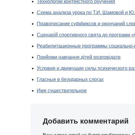
Технологии контекстного обучения
Схема анализа урока по Т.И. Шамовой и Ю
Правописание суффиксов и окончаний сло
Сценарій спортивного свята до програми 
Реабилитационные программы социально-п
Прийоми навчання дітей розповідати
Условия и движущие силы психического ра
Гласные в безударных слогах
Имя существительное
Добавить комментарий