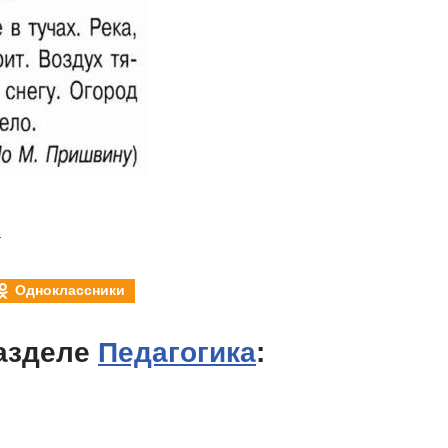
й
Одноклассники
азделе
Педагогика
: