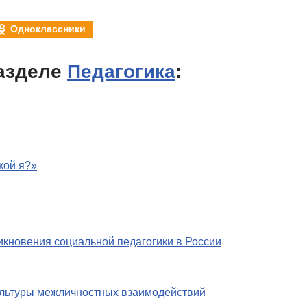
Одноклассники
азделе
Педагогика
:
кой я?»
икновения социальной педагогики в России
ультуры межличностных взаимодействий