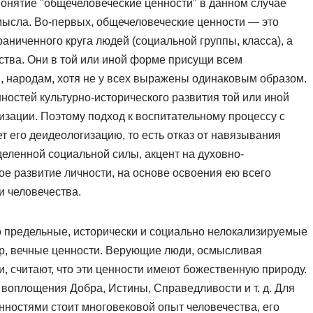
онятие "общечеловеческие ценности" в данном случае
мысла. Во-первых, общечеловеческие ценности — это
раниченного круга людей (социальной группы, класса), а
чества. Они в той или иной форме присущи всем
 народам, хотя не у всех выражены одинаковым образом.
ностей культурно-исторического развития той или иной
изации. Поэтому подход к воспитательному процессу с
 его деидеологизацию, то есть отказ от навязывания
деленной социальной силы, акцент на духовно-
ое развитие личности, на основе освоения ею всего
и человечества.
о предельные, исторически и социально нелокализируемые
ер, вечные ценности. Верующие люди, осмысливая
, считают, что эти ценности имеют божественную природу.
 воплощения Добра, Истины, Справедливости и т. д. Для
ностями стоит многовековой опыт человечества, его