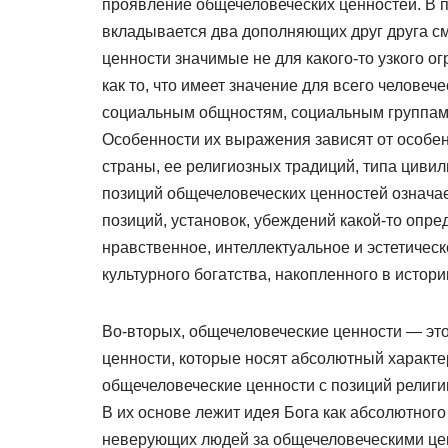
проявление общечеловеческих ценностей. В п
вкладывается два дополняющих друг друга с
ценности значимые не для какого-то узкого ог
как то, что имеет значение для всего челове
социальным общностям, социальным группам,
Особенности их выражения зависят от особен
страны, ее религиозных традиций, типа цивил
позиций общечеловеческих ценностей означает
позиций, установок, убеждений какой-то опре
нравственное, интеллектуальное и эстетическ
культурного богатства, накопленного в истори
Во-вторых, общечеловеческие ценности — эт
ценности, которые носят абсолютный характ
общечеловеческие ценности с позиций религии
В их основе лежит идея Бога как абсолютного
неверующих людей за общечеловеческими цен