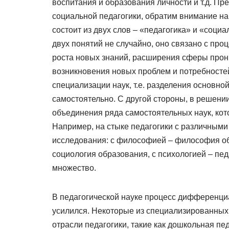
воспитания и образования личности и т.д. Пр
социальной педагогики, обратим внимание на
состоит из двух слов – «педагогика» и «соци
двух понятий не случайно, оно связано с пр
роста новых знаний, расширения сферы прон
возникновения новых проблем и потребност
специализации наук, т.е. разделения основно
самостоятельно. С другой стороны, в решени
объединения ряда самостоятельных наук, кото
Например, на стыке педагогики с различным
исследования: с философией – философия об
социология образования, с психологией – пе
множество.
В педагогической науке процесс дифференци
усилился. Некоторые из специализированных
отрасли педагогики, такие как дошкольная пе