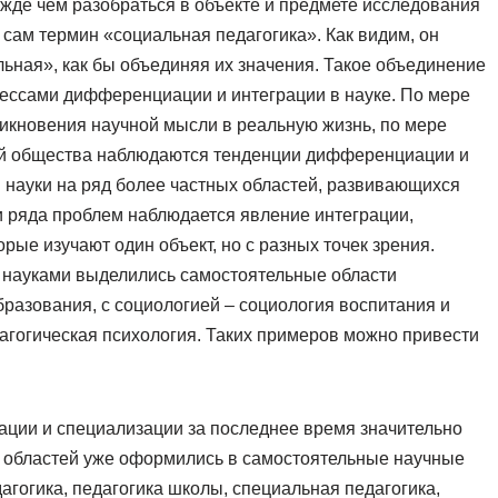
ежде чем разобраться в объекте и предмете исследования
 сам термин «социальная педагогика». Как видим, он
альная», как бы объединяя их значения. Такое объединение
оцессами дифференциации и интеграции в науке. По мере
икновения научной мысли в реальную жизнь, по мере
ей общества наблюдаются тенденции дифференциации и
й науки на ряд более частных областей, развивающихся
и ряда проблем наблюдается явление интеграции,
рые изучают один объект, но с разных точек зрения.
и науками выделились самостоятельные области
разования, с социологией – социология воспитания и
дагогическая психология. Таких примеров можно привести
ации и специализации за последнее время значительно
 областей уже оформились в самостоятельные научные
дагогика, педагогика школы, специальная педагогика,