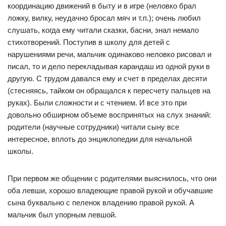
координацию движений в быту и в игре (неловко брал
ложку, вилку, неудачно бросал мяч и т.п.); очень любил
слушать, когда ему читали сказки, басни, знал немало
стихотворений. Поступив в школу для детей с
нарушениями речи, мальчик одинаково неловко рисовал и
писал, то и дело перекладывая карандаш из одной руки в
другую. С трудом давался ему и счет в пределах десяти
(стесняясь, тайком он обращался к пересчету пальцев на
руках). Были сложности и с чтением. И все это при
довольно обширном объеме воспринятых на слух знаний:
родители (научные сотрудники) читали сыну все
интересное, вплоть до энциклопедии для начальной
школы.
При первом же общении с родителями выяснилось, что они
оба левши, хорошо владеющие правой рукой и обучавшие
сына буквально с пеленок владению правой рукой. А
мальчик был упорным левшой.