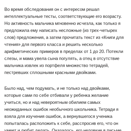
Во время обследования он с интересом решал
интеллектуальные тесты, соответствующие его возрасту.
Но активность мальчика мгновенно исчезла, как только я
предложила ему написать несложные (из трех-четырех
слов) предложения, а затем прочитать текст из «Книги для
чтения» для первого класса и решить несколько
арифметических примеров в пределах от 1 до 20. Потекли
слезы, и мама увела сына погулять, а отец в отсутствие
мальчика извлек из портфеля множество тетрадей,
пестревших сплошными красными двойками.
Было над, чем подумать, и не только над двойками,
которые сами по себе отбивали у ребенка желание
учиться, но и над невероятным обилием самых
неожиданных ошибок необычного школьника. Тетради я
взяла для изучения ошибок, а вернувшегося ученика
попыталась расположить к себе, расспросив его, что он
умеет и любит делать. Оказалось, его неловкие в письме