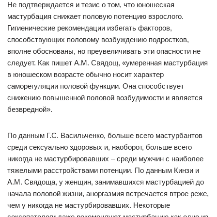
Не подтверждается и тезис о том, что юношеская
мастурбация снижает половую потенцию взрослого.
Гигиенические рекомендации избегать факторов,
способствующих половому возбуждению подростков,
вполне обоснованы, но преувеличивать эти опасности не
следует. Как пишет A.M. Свядощ, «умеренная мастурбация
в юношеском возрасте обычно носит характер
саморегуляции половой функции. Она способствует
снижению повышенной половой возбудимости и является
безвредной».
По данным Г.С. Васильченко, больше всего мастурбантов
среди сексуально здоровых и, наоборот, больше всего
никогда не мастурбировавших – среди мужчин с наиболее
тяжелыми расстройствами потенции. По данным Кинзи и
A.M. Свядоща, у женщин, занимавшихся мастурбацией до
начала половой жизни, аноргазмия встречается втрое реже,
чем у никогда не мастурбировавших. Некоторые
сексопатологи даже рекомендуют мастурбацию как одно из