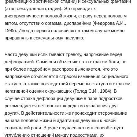
(реализацию эротической стадии) и сексуальных фантазий
(этап сексуальной стадии). Это приводит к
дисгармоничности половой жизни, страху перед половым
актом, отсутствию оргазма, диспарейнии (Федорова А.И.,
1999). Иногда первый половой акт в таком случае можно
приравнять к сексуальному насилию.
Часто девушки испытывают тревогу, напряжение перед
дефлорацией. Сами они объясняют это страхом боли, но
при более подробном расспросе выясняется, что это
напряжение объясняется страхом изменения социального
статуса, а также последствий перемены статуса и страхом
негативной оценки окружающих (Голод С.И., 1984). В
случае страха дефлорации девушке в паре подростков
рекомендуется петтинг как «средство узнавания друг
друга». В действительности же происходит отсрочивание
начала половой жизни и адаптация девушки к новой
социальной роли. В ряде случаев петтинг способствует
углублению отношений между подростками, их