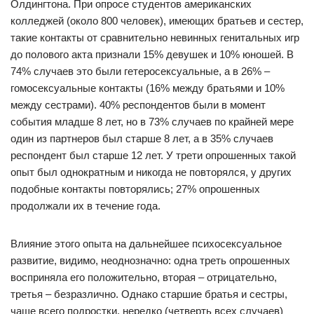
Олдингтона. При опросе студентов американских
колледжей (около 800 человек), имеющих братьев и сестер,
такие контакты от сравнительно невинных генитальных игр
до полового акта признали 15% девушек и 10% юношей. В
74% случаев это были гетеросексуальные, а в 26% –
гомосексуальные контакты (16% между братьями и 10%
между сестрами). 40% респондентов были в момент
события младше 8 лет, но в 73% случаев по крайней мере
один из партнеров был старше 8 лет, а в 35% случаев
респондент был старше 12 лет. У трети опрошенных такой
опыт был однократным и никогда не повторялся, у других
подобные контакты повторялись; 27% опрошенных
продолжали их в течение года.
Влияние этого опыта на дальнейшее психосексуальное
развитие, видимо, неоднозначно: одна треть опрошенных
восприняла его положительно, вторая – отрицательно,
третья – безразлично. Однако старшие братья и сестры,
чаще всего подростки, нередко (четверть всех случаев)