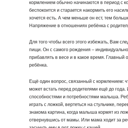
кормлением обычно начинаются в период с кон
беспокоится и старается накормить его насил
хочется есть. А чем меньше он ест, тем больш
Напряжение в отношениях ребёнка с родителя
Для того чтобы всего этого избежать, Вам сле
пищи. Он с самого рождения – индивидуальнос
прибавлять в весе и в какое время. Главный 
ребёнка.
Ещё один вопрос, связанный с кормлением: чт
может встать перед родителями ещё до года.
способностями и потребностями малыша. Ребё
играть с ложкой, вертеться на стульчике, пере
знакома картина, когда малыша кормят из ложк
отвернувшись от мамы. Или мама ходит за ре
засунуть ему в рот ложку с кашей.