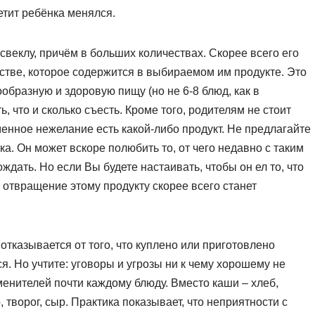
етит ребёнка менялся.
 свеклу, причём в больших количествах. Скорее всего его
стве, которое содержится в выбираемом им продукте. Это
ообразную и здоровую пищу (но не 6-8 блюд, как в
, что и сколько съесть. Кроме того, родителям не стоит
енное нежелание есть какой-либо продукт. Не предлагайте
а. Он может вскоре полюбить то, от чего недавно с таким
дать. Но если Вы будете настаивать, чтобы он ел то, что
 отвращение этому продукту скорее всего станет
отказывается от того, что куплено или приготовлено
я. Но учтите: уговоры и угрозы ни к чему хорошему не
менителей почти каждому блюду. Вместо каши – хлеб,
 творог, сыр. Практика показывает, что неприятности с