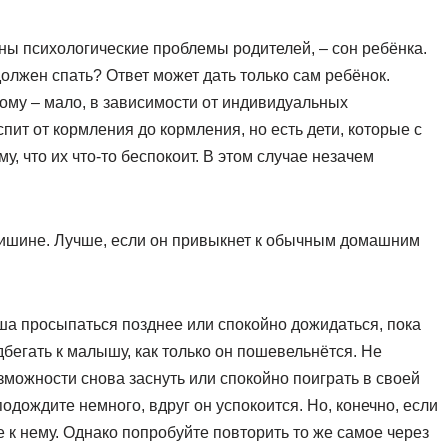
ы психологические проблемы родителей, – сон ребёнка.
олжен спать? Ответ может дать только сам ребёнок.
гому – мало, в зависимости от индивидуальных
ит от кормления до кормления, но есть дети, которые с
у, что их что-то беспокоит. В этом случае незачем
тишине. Лучше, если он привыкнет к обычным домашним
а просыпаться позднее или спокойно дожидаться, пока
дбегать к малышу, как только он пошевельнётся. Не
зможности снова заснуть или спокойно поиграть в своей
одождите немного, вдруг он успокоится. Но, конечно, если
е к нему. Однако попробуйте повторить то же самое через