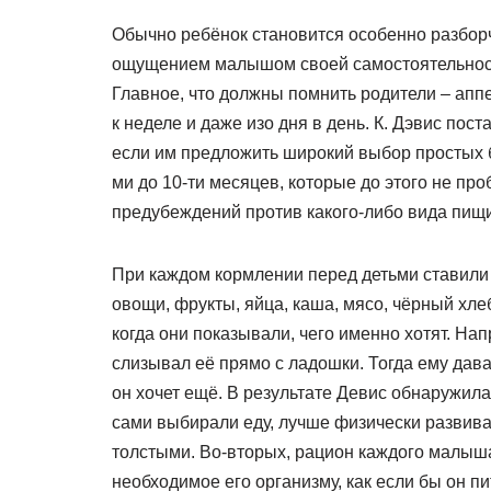
Обычно ребёнок становится особенно разборчи
ощущением малышом своей самостоятельнос
Главное, что должны помнить родители – апп
к неделе и даже изо дня в день. К. Дэвис пост
если им предложить широкий выбор простых б
ми до 10-ти месяцев, которые до этого не про
предубеждений против какого-либо вида пищи
При каждом кормлении перед детьми ставили 
овощи, фрукты, яйца, каша, мясо, чёрный хлеб
когда они показывали, чего именно хотят. На
слизывал её прямо с ладошки. Тогда ему дава
он хочет ещё. В результате Девис обнаружила
сами выбирали еду, лучше физически развива
толстыми. Во-вторых, рацион каждого малыш
необходимое его организму, как если бы он п