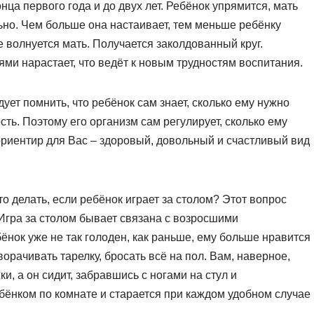
ца первого года и до двух лет. Ребёнок упрямится, мать
ьно. Чем больше она настаивает, тем меньше ребёнку
е волнуется мать. Получается заколдованный круг.
ми нарастает, что ведёт к новым трудностям воспитания.
дует помнить, что ребёнок сам знает, сколько ему нужно
ть. Поэтому его организм сам регулирует, сколько ему
ориентир для Вас – здоровый, довольный и счастливый вид
о делать, если ребёнок играет за столом? Этот вопрос
 Игра за столом бывает связана с возросшими
нок уже не так голоден, как раньше, ему больше нравится
ворачивать тарелку, бросать всё на пол. Вам, наверное,
и, а он сидит, забравшись с ногами на стул и
бёнком по комнате и старается при каждом удобном случае