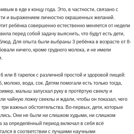
вым в еде к концу года. Это, в частности, связано с
ти и выражением личностно окрашенных желаний.
етит ребёнка совершенно естественно меняется от недели
авила перед собой задачу выяснить, что будут есть дети,
люд. Для опыта были выбраны 3 ребёнка в возрасте от 8-
бовали ничего, кроме грудного молока, и не имели
.
6 или 8 тарелок с различной простой и здоровой пищей:
, молоко, вода, сок. Детям помогали есть только тогда,
пример, малыш запускал руку в протёртую свеклу и
ли чайную ложку свеклы и ждали, чтобы он показал, чего
 три важных обстоятельства. Во-первых, дети, которые
лись. Они не были ни слишком худыми, ни слишком
а за определённый период включал в себя всё
итался в соответствии с лучшими научными