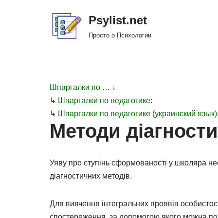
Psylist.net
Перейти
Просто о Психологии
к
содержимому
Шпаргалки по … ↓
↳
Шпаргалки по педагогике:
↳
Шпаргалки по педагогике (украинский язык)
Методи діагности
Уяву про ступінь сформованості у школяра не
діагностичних методів.
Для вивчення інтегральних проявів особистост
спостереження, за допомогою якого можна поба