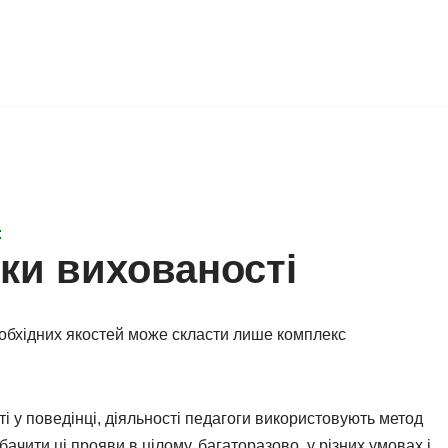
:
ки вихованості
обхідних якостей може скласти лише комплекс
і у поведінці, діяльності педагоги використовують метод
чити ці прояви в цілому, багаторазово, у різних умовах і