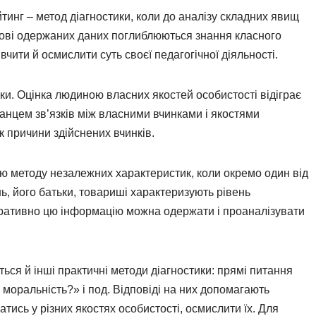
тинг – метод діагностики, коли до аналізу складних явищ
нові одержаних даних поглиблюються знання класного
вчити й осмислити суть своєї педагогічної діяльності.
и. Оцінка людиною власних якостей особистості відіграє
ванцем зв’язків між власними вчинками і якостями
 причини здійснених вчинків.
ою методу незалежних характеристик, коли окремо один від
нь, його батьки, товариші характеризують рівень
ративно цю інформацію можна одержати і проаналізувати
ься й інші практичні методи діагностики: прямі питання
моральність?» і под. Відповіді на них допомагають
ись у різних якостях особистості, осмислити їх. Для