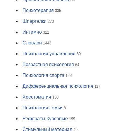
Психотерапия
335
Шпаргалки
270
Интимно
312
Словари
1443
Психология управления
89
Возрастная психология
64
Психология спорта
128
Дифференциальная психология
117
Хрестоматия
130
Психология семьи
81
Рефераты Курсовые
199
Стимульный материал
49