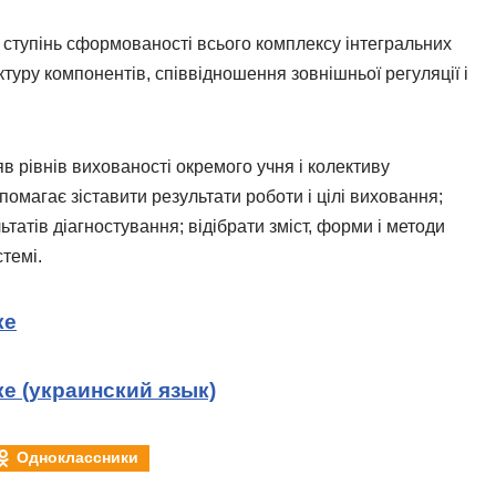
 ступінь сформованості всього комплексу інтегральних
ктуру компонентів, співвідношення зовнішньої регуляції і
в рівнів вихованості окремого учня і колективу
помагає зіставити результати роботи і цілі виховання;
татів діагностування; відібрати зміст, форми і методи
стемі.
ке
е (украинский язык)
Одноклассники