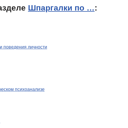
азделе
Шпаргалки по …
:
и поведения личности
ческом психоанализе
і