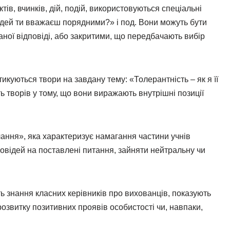
тів, вчинків, дій, подій, використовуються спеціальні
юдей ти вважаєш порядними?» і под. Вони можуть бути
ної відповіді, або закритими, що передбачають вибір
икуються твори на завдану тему: «Толерантність – як я її
ть творів у тому, що вони виражають внутрішні позиції
чання», яка характеризує намагання частини учнів
дповідей на поставлені питання, зайняти нейтральну чи
 знання класних керівників про вихованців, показують
розвитку позитивних проявів особистості чи, навпаки,