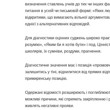
визначення ставлень учнів до тих чи інших фак
питання в усній чи письмовій формі: «Яких л
відкритими, що вимагають вільної аргументова
однієї з альтернативних відповідей.
Для діагностики оцінних суджень широко практ
розумію», «Яким би я хотів бути» і под. Цінніс
школярів, їх сумніви, роздуми, прагнення.
Діагностичне значення має і позиція «промов
залишитись у тіні, відхилитися від прямих ві
примиренську позицію.
Одержані відомості розширюють і поглиблюють
можливі причини, які сприяють закріпленню і 
живлять негативні прояви.