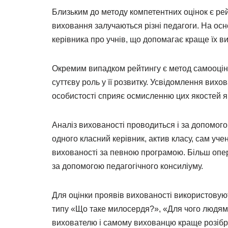
Близьким до методу компетентних оцінок є рей
виховання залучаються різні педагоги. На ос
керівника про учнів, що допомагає краще їх ви
Окремим випадком рейтингу є метод самооцінк
суттєву роль у її розвитку. Усвідомлення вихо
особистості сприяє осмисленню цих якостей як
Аналіз вихованості проводиться і за допомог
одного класний керівник, актив класу, сам уче
вихованості за певною програмою. Більш опе
за допомогою педагогічного консиліуму.
Для оцінки проявів вихованості використовуют
типу «Що таке милосердя?», «Для чого людям 
вихователю і самому вихованцю краще розібрат