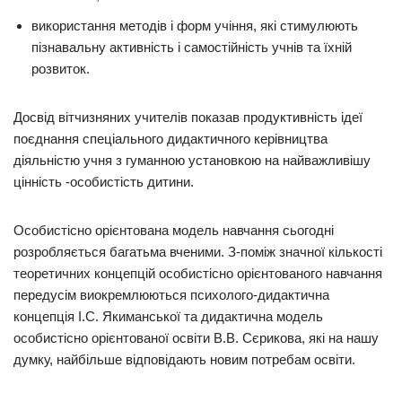
використання методів і форм учіння, які стимулюють
пізнавальну активність і самостійність учнів та їхній
розвиток.
Досвід вітчизняних учителів показав продуктивність ідеї
поєднання спеціального дидактичного керівництва
діяльністю учня з гуманною установкою на найважливішу
цінність -особистість дитини.
Особистісно орієнтована модель навчання сьогодні
розробляється багатьма вченими. З-поміж значної кількості
теоретичних концепцій особистісно орієнтованого навчання
передусім виокремлюються психолого-дидактична
концепція І.С. Якиманської та дидактична модель
особистісно орієнтованої освіти В.В. Сєрикова, які на нашу
думку, найбільше відповідають новим потребам освіти.