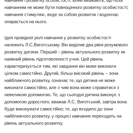
навчання і розвитку особистості. Вони вважають, що поза
навчанням не може бути повноцінного розвитку особистості;
навчання стимулює, веде за собою розвиток і водночас
опирається на нього.
Ідея провідної ролі навчання у розвитку особистості
належить Л.С.Виготському. Він виділив два рівні розумового
розвитку дитини. Перший – рівень актуального розвитку як
наявний рівень підготовленості учня. Цей рівень
характеризується тим, які завдання він може виконати
цілком самостійно. Другий, більш високий рівень – зона
найближчого розвитку, означає те, що дитина не може
виконати самостійно, але з чим вона може справитися з
невеликою допомогою. Те, що сьогодні дитина виконує з
допомогою дорослого, вважав Л.С. Виготський, завтра вона
буде виконувати самостійно; те, що входило до зони
найближчого розвитку, у процесі навчання переходить на
рівень актуального розвитку.