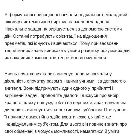
У формуванні повноцінної навчальної діяльності молодший
школяр систематично вирішує навчальні завдання.
Навчальне завдання вирішується за допомогою системи
дій. Останні потребують орієнтації на відношення
предметів, які існують і вивчаються. Тому при засвоєнні
теоретичних знань виникають умови розвитку розумових дій
як важливих компонентів теоретичного мислення.
Учень початкових класів виконує власну навчальну
діяльність спочатку разом з іншими учнями і за допомогою
вчителя. Вони підтримують один одного у прийнятті і
вирішенні задачі, проводять діалоги і дискусії про вибір
кращого шляху пошуку, тобто на перших етапах навчальна
діяльність виконується колективним суб’єктом. Поступово
її починає самостійно здійснювати кожен, який стає
індивідуальним суб’єктом. Для цього він повинен знати про
свої обмежені в чомусь можливості, намагатися й уміти