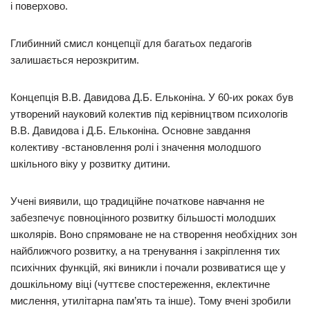
і поверхово.
Глибинний смисл концепції для багатьох педагогів
залишається нерозкритим.
Концепція В.В. Давидова Д.Б. Ельконіна. У 60-их роках був
утворений науковий колектив під керівництвом психологів
В.В. Давидова і Д.Б. Ельконіна. Основне завдання
колективу -встановлення ролі і значення молодшого
шкільного віку у розвитку дитини.
Учені виявили, що традиційне початкове навчання не
забезпечує повноцінного розвитку більшості молодших
школярів. Воно спрямоване не на створення необхідних зон
найближчого розвитку, а на тренування і закріплення тих
психічних функцій, які виникли і почали розвиватися ще у
дошкільному віці (чуттєве спостереження, еклектичне
мислення, утилітарна пам’ять та інше). Тому вчені зробили