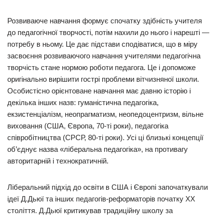
Розвиваюче навчання формує спочатку здібність учителя
до педагогічної творчості, потім нахили до нього і нарешті —
потребу в ньому. Це дає підстави сподіватися, що в міру
засвоєння розвиваючого навчання учителями педагогічна
творчість стане нормою роботи педагога. Це і допоможе
оригінально вирішити гострі проблеми вітчизняної школи.
Особистісно орієнтоване навчання має давню історію і
декілька інших назв: гуманістична педагогіка,
екзистенціалізм, неопрагматизм, неопедоцентризм, вільне
виховання (США, Європа, 70-ті роки), педагогіка
співробітництва (СРСР, 80-ті роки). Усі ці близькі концепції
об’єднує назва «ліберальна педагогіка», на противагу
авторитарній і технократичній.
Ліберальний підхід до освіти в США і Європі започаткували
ідеї Д.Дьюї та інших педагогів-реформаторів початку XX
століття. Д.Дьюї критикував традиційну школу за