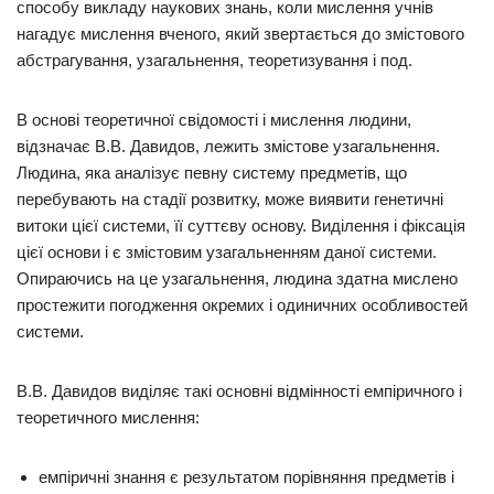
способу викладу наукових знань, коли мислення учнів
нагадує мислення вченого, який звертається до змістового
абстрагування, узагальнення, теоретизування і под.
В основі теоретичної свідомості і мислення людини,
відзначає В.В. Давидов, лежить змістове узагальнення.
Людина, яка аналізує певну систему предметів, що
перебувають на стадії розвитку, може виявити генетичні
витоки цієї системи, її суттєву основу. Виділення і фіксація
цієї основи і є змістовим узагальненням даної системи.
Опираючись на це узагальнення, людина здатна мислено
простежити погодження окремих і одиничних особливостей
системи.
В.В. Давидов виділяє такі основні відмінності емпіричного і
теоретичного мислення:
емпіричні знання є результатом порівняння предметів і