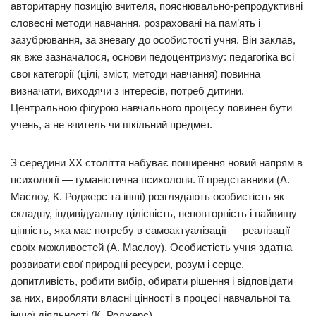
авторитарну позицію вчителя, пояснювально-репродуктивні
словесні методи навчання, розраховані на пам’ять і
зазубрювання, за зневагу до особистості учня. Він заклав,
як вже зазначалося, основи педоцентризму: педагогіка всі
свої категорії (цілі, зміст, методи навчання) повинна
визначати, виходячи з інтересів, потреб дитини.
Центральною фігурою навчального процесу повинен бути
учень, а не вчитель чи шкільний предмет.
З середини XX століття набуває поширення новий напрям в
психології — гуманістична психологія. її представники (А.
Маслоу, К. Роджерс та інші) розглядають особистість як
складну, індивідуальну цілісність, неповторність і найвищу
цінність, яка має потребу в самоактуалізації — реалізації
своїх можливостей (А. Маслоу). Особистість учня здатна
розвивати свої природні ресурси, розум і серце,
допитливість, робити вибір, обирати рішення і відповідати
за них, виробляти власні цінності в процесі навчальної та
іншої діяльності (К. Роджерс).