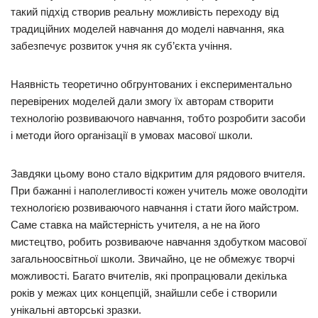
такий підхід створив реальну можливість переходу від
традиційних моделей навчання до моделі навчання, яка
забезпечує розвиток учня як суб’єкта учіння.
Наявність теоретично обгрунтованих і експериментально
перевірених моделей дали змогу їх авторам створити
технологію розвиваючого навчання, тобто розробити засоби
і методи його організації в умовах масової школи.
Завдяки цьому воно стало відкритим для рядового вчителя.
При бажанні і наполегливості кожен учитель може оволодіти
технологією розвиваючого навчання і стати його майстром.
Саме ставка на майстерність учителя, а не на його
мистецтво, робить розвиваюче навчання здобутком масової
загальноосвітньої школи. Звичайно, це не обмежує творчі
можливості. Багато вчителів, які пропрацювали декілька
років у межах цих концепцій, знайшли себе і створили
унікальні авторські зразки.