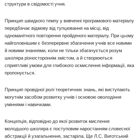
структури в свідомості учня.
Принцип швидкого темпу у вивченні програмового матеріалу
передбачає відмову від тупцювання на місці, від
одноманітного повторення пройденого матеріалу. При цьому
найголовнішим є безперервне збагачення учнів все новими
й новими знаннями, коли не тільки збагачується розум
школяра різностороннім змістом, а й створюються
сприятливі умови для глибокого осмислення інформації, яка
пропонується.
Принцип провідної ролі теоретичних знань, які виступають
могутнім засобом розвитку учнів і основою оволодіння
уміннями і навичками.
Концепція, відповідно до якої розвиток мислення
молодшого школяра є поступовим наростанням словесної
абстракції й узагальнення, застаріла. Ще Л.С. Виготський