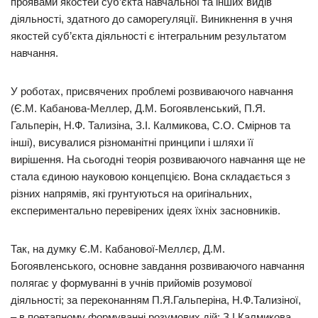
проявами якостей суб’єкта навчальної та інших видів
діяльності, здатного до саморегуляції. Виникнення в учня
якостей суб’єкта діяльності є інтегральним результатом
навчання.
У роботах, присвячених проблемі розвиваючого навчання
(Є.М. Кабанова-Меллер, Д.М. Богоявленський, П.Я.
Гальперін, Н.Ф. Тализіна, З.І. Калмикова, С.О. Смірнов та
інші), висувалися різноманітні принципи і шляхи її
вирішення. На сьогодні теорія розвиваючого навчання ще не
стала єдиною науковою концепцією. Вона складається з
різних напрямів, які грунтуються на оригінальних,
експериментально перевірених ідеях їхніх засновників.
Так, на думку Є.М. Кабанової-Меллєр, Д.М.
Богоявленського, основне завдання розвиваючого навчання
полягає у формуванні в учнів прийомів розумової
діяльності; за переконанням П.Я.Гальперіна, Н.Ф.Тализіної,
– в поетапному формуванні розумових дій; З.І.Калмикова