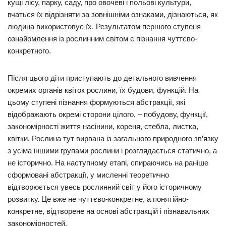
кущі лісу, парку, саду, про овочеві і польові культури,
вчаться їх відрізняти за зовнішніми ознаками, дізнаються, як
людина використовує їх. Результатом першого ступеня
ознайомлення із рослинним світом є пізнання чуттєво-
конкретного.
Після цього діти приступають до детального вивчення
окремих органів квіток рослини, їх будови, функцій. На
цьому ступені пізнання формуються абстракції, які
відображають окремі сторони цілого, – побудову, функції,
закономірності життя насінини, кореня, стебла, листка,
квітки. Рослина тут вирвана із загального природного зв’язку
з усіма іншими групами рослини і розглядається статично, а
не історично. На наступному етапі, спираючись на раніше
сформовані абстракції, у мисленні теоретично
відтворюється увесь рослинний світ у його історичному
розвитку. Це вже не чуттєво-конкретне, а понятійно-
конкретне, відтворене на основі абстракцій і пізнавальних
закономірностей.