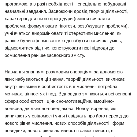
програмою, а в разі необхідності – спеціально побудовані
навчальні завдання. Засвоюючи досвід творчої діяльності,
характерні для нього процедури (вміння виявляти
проблеми, формулювати гіпотези, розв’язувати проблеми),
учні вчаться видозмінювати ті стереотипи мислення, які
раніше були сформовані в ході набуття навичок і умінь,
відмовлятися від них, конструювати нові підходи до
осмислення раніше засвоєного змісту.
Навчання знанням, розумовим операціям, за допомогою
яких набуваються ці знання, творчій діяльності викликає
внутрішні зміни в особистості: в її мисленні, потребах,
мотивах, цінностях і под. Відповідно змінюються всі основні
сфери особистості: ціннісно-мотиваційна, емоційно-
вольова, діяльнісно-поведінкова. Новоутворення, які
виникають у свідомості учня і свідчать про його перехід до
нового рівня мислення, нових способів діяльності і форм
поведінки, нового рівня активності і самостійності, є