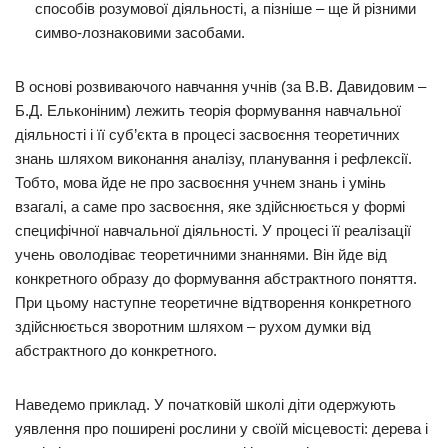
способів розумової діяльності, а пізніше – ще й різними
симво-лознаковими засобами.
В основі розвиваючого навчання учнів (за В.В. Давидовим –
Б.Д. Ельконіним) лежить теорія формування навчальної
діяльності і її суб’єкта в процесі засвоєння теоретичних
знань шляхом виконання аналізу, планування і рефлексії.
Тобто, мова йде не про засвоєння учнем знань і умінь
взагалі, а саме про засвоєння, яке здійснюється у формі
специфічної навчальної діяльності. У процесі її реалізації
учень оволодіває теоретичними знаннями. Він йде від
конкретного образу до формування абстрактного поняття.
При цьому наступне теоретичне відтворення конкретного
здійснюється зворотним шляхом – рухом думки від
абстрактного до конкретного.
Наведемо приклад. У початковій школі діти одержують
уявлення про поширені рослини у своїй місцевості: дерева і