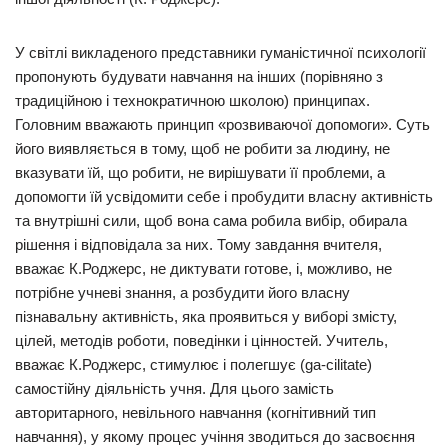
У світлі викладеного представники гуманістичної психології
пропонують будувати навчання на інших (порівняно з
традиційною і технократичною школою) принципах.
Головним вважають принцип «розвиваючої допомоги». Суть
його виявляється в тому, щоб не робити за людину, не
вказувати їй, що робити, не вирішувати її проблеми, а
допомогти їй усвідомити себе і пробудити власну активність
та внутрішні сили, щоб вона сама робила вибір, обирала
рішення і відповідала за них. Тому завдання вчителя,
вважає К.Роджерс, не диктувати готове, і, можливо, не
потрібне учневі знання, а розбудити його власну
пізнавальну активність, яка проявиться у виборі змісту,
цілей, методів роботи, поведінки і цінностей. Учитель,
вважає К.Роджерс, стимулює і полегшує (ga-cilitate)
самостійну діяльність учня. Для цього замість
авторитарного, невільного навчання (когнітивний тип
навчання), у якому процес учіння зводиться до засвоєння