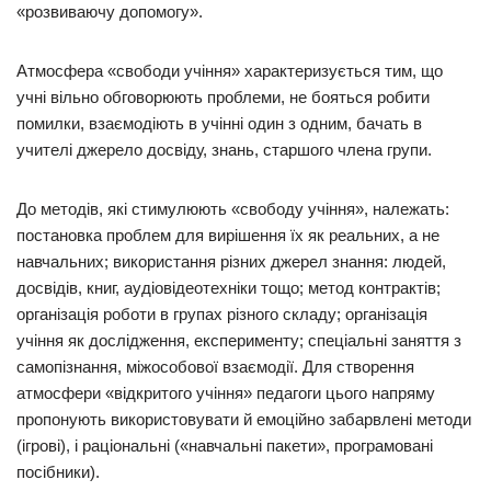
«розвиваючу допомогу».
Атмосфера «свободи учіння» характеризується тим, що
учні вільно обговорюють проблеми, не бояться робити
помилки, взаємодіють в учінні один з одним, бачать в
учителі джерело досвіду, знань, старшого члена групи.
До методів, які стимулюють «свободу учіння», належать:
постановка проблем для вирішення їх як реальних, а не
навчальних; використання різних джерел знання: людей,
досвідів, книг, аудіовідеотехніки тощо; метод контрактів;
організація роботи в групах різного складу; організація
учіння як дослідження, експерименту; спеціальні заняття з
самопізнання, міжособової взаємодії. Для створення
атмосфери «відкритого учіння» педагоги цього напряму
пропонують використовувати й емоційно забарвлені методи
(ігрові), і раціональні («навчальні пакети», програмовані
посібники).