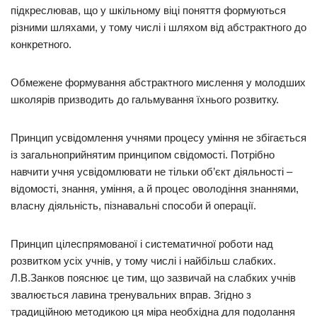
підкреслював, що у шкільному віці поняття формуються
різними шляхами, у тому числі і шляхом від абстрактного до
конкретного.
Обмежене формування абстрактного мислення у молодших
школярів призводить до гальмування їхнього розвитку.
Принцип усвідомлення учнями процесу уміння не збігається
із загальноприйнятим принципом свідомості. Потрібно
навчити учня усвідомлювати не тільки об’єкт діяльності –
відомості, знання, уміння, а й процес оволодіння знаннями,
власну діяльність, пізнавальні способи й операції.
Принцип цілеспрямованої і систематичної роботи над
розвитком усіх учнів, у тому числі і найбільш слабких.
Л.В.Занков пояснює це тим, що зазвичай на слабких учнів
звалюється лавина тренувальних вправ. Згідно з
традиційною методикою ця міра необхідна для подолання