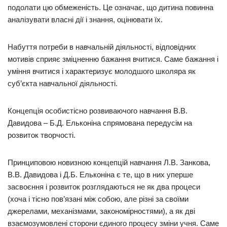
подолати цю обмеженість. Це означає, що дитина повинна
аналізувати власні дії і знання, оцінювати їх.
Набуття потреби в навчальній діяльності, відповідних
мотивів сприяє зміцненню бажання вчитися. Саме бажання і
уміння вчитися і характеризує молодшого школяра як
суб’єкта навчальної діяльності.
Концепція особистісно розвиваючого навчання В.В.
Давидова – Б.Д. Ельконіна спрямована передусім на
розвиток творчості.
Принциповою новизною концепцій навчання Л.В. Занкова,
В.В. Давидова і Д.Б. Ельконіна є те, що в них уперше
засвоєння і розвиток розглядаються не як два процеси
(хоча і тісно пов’язані між собою, але різні за своїми
джерелами, механізмами, закономірностями), а як дві
взаємозумовлені сторони єдиного процесу зміни учня. Саме