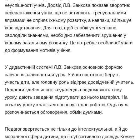
неуспішності учнів. Досвід Л.В. Занкова показав зворотне:
перевантаження учнів, що не встигають, тренувальними
вправами не сприяє їхньому розвитку, а навпаки, збільшує
їхнє відставання. Для того, щоб слабкі учні успішно
оволоділи знаннями, необхідно забезпечити зрушення у
їхньому загальному розвитку. Це потребує особливої уваги
до формування мотивів учіння.
У дидактичній системі Л.В. Занкова основною формою
навчання залишається урок. У його підготовці беруть
участь діти, але головну роль відіграє досвідчений учитель.
Педагоги здебільшого заздалегідь повідомляють тему
уроку, дають завдання підготувати до нього матеріал. На
початку уроку клас сам пропонує план роботи. Одразу ж
розпочинається обговорення, обмін думками.
Педагог звертається не тільки до інтелектуальної, а й до
моральної сфери дитини, до її суб’єктивного досвіду. Кожне