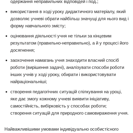
одержання неправильних відповідей і под.;
використання в ході уроку дидактичного матеріалу, який
дозволяє учневі обрати найбільш значущі для нього вид і
форму навчального змісту;
оцінювання діяльності учня не тільки за кінцевим
результатом (правильно-неправильно), а й у процесі його
досягнення;
заохочення намагань учня знаходити власний спосіб
роботи (вирішення задачі), аналізувати способи роботи
інших учнів у ході уроку, обирати і використовувати
найраціональніші;
створення педагогічних ситуацій спілкування на уроці,
яке дає змогу кожному учневі виявити ініціативу,
самостійність, вибірковість у способах роботи;
створення ситуацій для природного самовираження учня.
Найважливішими умовами індивідуально особистісного