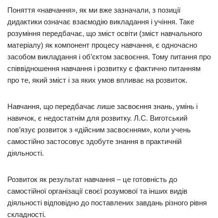
Поняття «навчання», як ми вже зазначали, з позиції
дидактики означає взаємодію викладання і учіння. Таке
розуміння передбачає, що зміст освіти (зміст навчального
матеріалу) як компонент процесу навчання, є одночасно
засобом викладання і об’єктом засвоєння. Тому питання про
співвідношення навчання і розвитку є фактично питанням
про те, який зміст і за яких умов впливає на розвиток.
Навчання, що передбачає лише засвоєння знань, умінь і
навичок, є недостатнім для розвитку. Л.С. Виготський
пов’язує розвиток з «дійсним засвоєнням», коли учень
самостійно застосовує здобуте знання в практичній
діяльності.
Розвиток як результат навчання – це готовність до
самостійної організації своєї розумової та інших видів
діяльності відповідно до поставлених завдань різного рівня
складності.