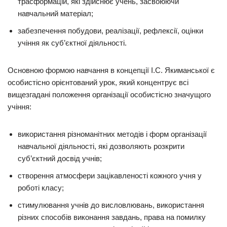
трасформацій, які здійснює учень, засвоюючи
навчальний матеріал;
забезпечення побудови, реалізації, рефлексії, оцінки
учіння як суб’єктної діяльності.
Основною формою навчання в концепції І.С. Якиманської є
особистісно орієнтований урок, який концентрує всі
вищезгадані положення організації особистісно значущого
учіння:
використання різноманітних методів і форм організації
навчальної діяльності, які дозволяють розкрити
суб’єктний досвід учнів;
створення атмосфери зацікавленості кожного учня у
роботі класу;
стимулювання учнів до висловлювань, використання
різних способів виконання завдань, права на помилку