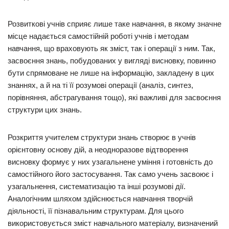
Розвиткові учнів сприяє лише таке навчання, в якому значне
місце надається самостійній роботі учнів і методам
навчання, що враховують як зміст, так і операції з ним. Так,
засвоєння знань, побудованих у вигляді висновку, повинно
бути спрямоване не лише на інформацію, закладену в цих
знаннях, а й на ті її розумові операції (аналіз, синтез,
порівняння, абстрагування тощо), які важливі для засвоєння
структури цих знань.
Розкриття учителем структури знань створює в учнів
орієнтовну основу дій, а неодноразове відтворення
висновку формує у них узагальнене уміння і готовність до
самостійного його застосування. Так само учень засвоює і
узагальнення, систематизацію та інші розумові дії.
Аналогічним шляхом здійснюється навчання творчій
діяльності, її пізнавальним структурам. Для цього
використовується зміст навчального матеріалу, визначений