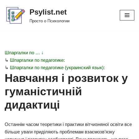
Psylist.net
Перейти
Просто о Психологии
к
содержимому
Шпаргалки по … ↓
↳
Шпаргалки по педагогике:
↳
Шпаргалки по педагогике (украинский язык):
Навчання і розвиток у
гуманістичній
дидактиці
Останнім часом теоретики і практики вітчизняної освіти все
більше уваги приділяють проблемам взаємозв’язку