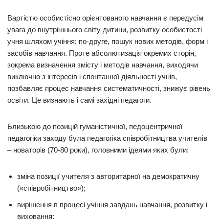
Вартістю особистісно орієнтованого навчання є передусім
увага до внутрішнього світу дитини, розвитку особистості
учня шляхом учіння; по-друге, пошук нових методів, форм і
засобів навчання. Проте абсолютизація окремих сторін,
зокрема визначення змісту і методів навчання, виходячи
виключно з інтересів і спонтанної діяльності учнів,
позбавляє процес навчання систематичності, знижує рівень
освіти. Це визнають і самі західні педагоги.
Близькою до позицій гуманістичної, педоцентричної
педагогіки заходу була педагогіка співробітництва учителів
– новаторів (70-80 роки), головними ідеями яких були:
зміна позиції учителя з авторитарної на демократичну
(«співробітництво»);
вирішення в процесі учіння завдань навчання, розвитку і
виховання;