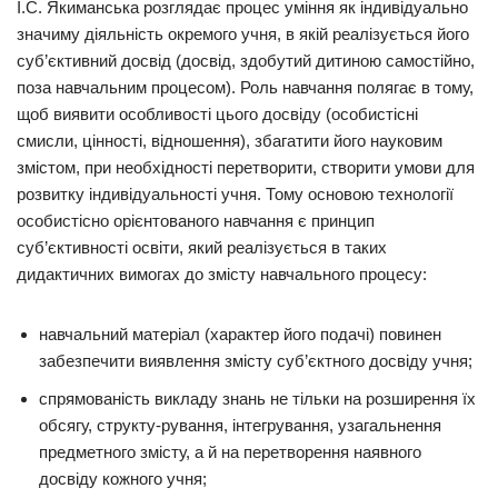
І.С. Якиманська розглядає процес уміння як індивідуально
значиму діяльність окремого учня, в якій реалізується його
суб’єктивний досвід (досвід, здобутий дитиною самостійно,
поза навчальним процесом). Роль навчання полягає в тому,
щоб виявити особливості цього досвіду (особистісні
смисли, цінності, відношення), збагатити його науковим
змістом, при необхідності перетворити, створити умови для
розвитку індивідуальності учня. Тому основою технології
особистісно орієнтованого навчання є принцип
суб’єктивності освіти, який реалізується в таких
дидактичних вимогах до змісту навчального процесу:
навчальний матеріал (характер його подачі) повинен
забезпечити виявлення змісту суб’єктного досвіду учня;
спрямованість викладу знань не тільки на розширення їх
обсягу, структу-рування, інтегрування, узагальнення
предметного змісту, а й на перетворення наявного
досвіду кожного учня;