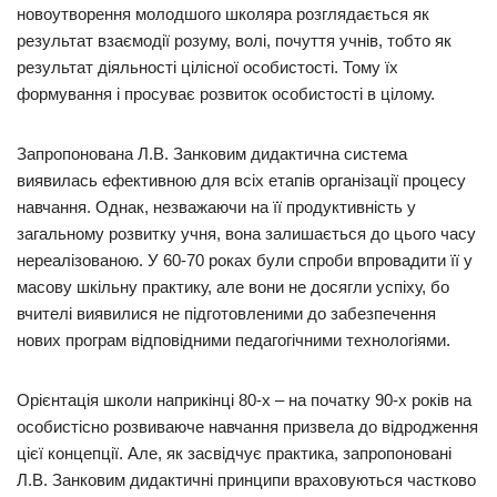
новоутворення молодшого школяра розглядається як
результат взаємодії розуму, волі, почуття учнів, тобто як
результат діяльності цілісної особистості. Тому їх
формування і просуває розвиток особистості в цілому.
Запропонована Л.В. Занковим дидактична система
виявилась ефективною для всіх етапів організації процесу
навчання. Однак, незважаючи на її продуктивність у
загальному розвитку учня, вона залишається до цього часу
нереалізованою. У 60-70 роках були спроби впровадити її у
масову шкільну практику, але вони не досягли успіху, бо
вчителі виявилися не підготовленими до забезпечення
нових програм відповідними педагогічними технологіями.
Орієнтація школи наприкінці 80-х – на початку 90-х років на
особистісно розвиваюче навчання призвела до відродження
цієї концепції. Але, як засвідчує практика, запропоновані
Л.В. Занковим дидактичні принципи враховуються частково