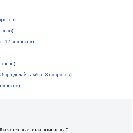
просов)
росов)
 (12 вопросов)
просов)
бор сделай сам!» (13 вопросов)
вопросов)
бязательные поля помечены
*