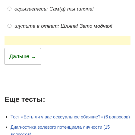
огрызаетесь: Сам(а) ты шляпа!
шутите в ответ: Шляпа! Зато модная!
Дальше →
Еще тесты:
Тест «Есть ли у вас сексуальное обаяние?» (6 вопросов)
Диагностика волевого потенциала личности (15
вопросов)