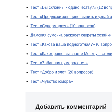
Тест «Вы склонны к одиночеству?» (12 воп
Тест «Предложи женщине выпить и узнай о
Тест «Супермаркет» (10 вопросов)
Дамская сумочка раскроет секреты хозяйки
Тест «Какова ваша подноготная?» (6 вопро
Тест «Как хорошо вы знаете Москву – стол
Тест «Забавная нумерология»
Тест «Добро и зло» (20 вопросов)
Тест «Чувство юмора»
Добавить комментарий