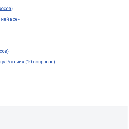
росов)
 ней все»
сов)
ицу России» (10 вопросов)