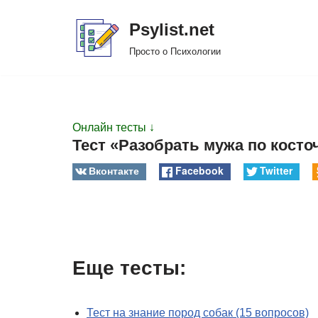
Psylist.net
Перейти
Просто о Психологии
к
содержимому
Онлайн тесты ↓
Тест «Разобрать мужа по косто
Вконтакте
Facebook
Twitter
Еще тесты:
Тест на знание пород собак (15 вопросов)