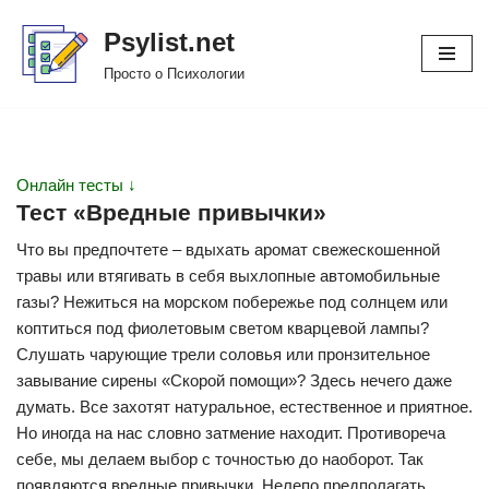
Psylist.net
Перейти
Просто о Психологии
к
содержимому
Онлайн тесты ↓
Тест «Вредные привычки»
Что вы предпочтете – вдыхать аромат свежескошенной
травы или втягивать в себя выхлопные автомобильные
газы? Нежиться на морском побережье под солнцем или
коптиться под фиолетовым светом кварцевой лампы?
Слушать чарующие трели соловья или пронзительное
завывание сирены «Скорой помощи»? Здесь нечего даже
думать. Все захотят натуральное, естественное и приятное.
Но иногда на нас словно затмение находит. Противореча
себе, мы делаем выбор с точностью до наоборот. Так
появляются вредные привычки. Нелепо предполагать,