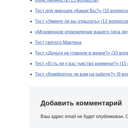
Женственность (13 вопросов)
Тест для девушек «Какая Вы?» (10 вопросо
Тест «Умеете ли вы отдыхать» (12 вопросо
«Мгновенное определение вашего типа лич
Тест святого Мартина
Тест «Деньги не главное в жизни?» (10 воп
Тест «Есть ли у вас чувство времени?» (15
Тест «Комфортно ли вам на работе?» (9 во
Добавить комментарий
Ваш адрес email не будет опубликован.
О