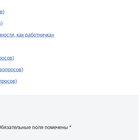
в)
в)
ности, как работничка»
росов)
 вопросов)
просов)
бязательные поля помечены
*