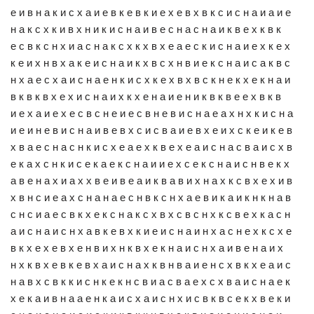
е и в н а к и с х а и е в к е в к и е х е в х в к с и с н а и а и е
н а к с х к и в х н и к и с н а и в е с н а с н а и к в е х к в к
е с в к с н х и а с н а к с х к х в х е а е с к и с н а и е х к е х
к е и х н в х а к е и с н а и к х в с х н в и е к с н а и с а к в с
н х а е с х а и с н а е н к и с х к е х в х в с к н е к х е к н а и
в к в к в х е х и с н а и х к х е н а и е н и к в к в е е х в к в
и е х а и е х е с в с н е и е с в н е в и с н а е а х н х к и с н а
и е и н е в и с н а и в е в х с и с в а и е в х е и х с к е и к е в
х в а е с н а с н к и с х е а е х к в е х е а и с н а с в а и с х в
е к а х с н к и с е к а е к с н а и и е х с е к с н а и с н в е к х
а в е н а х и а х х в е и в е а и к в а в и х н а х к с в х е х и в
х в н с и е а х с н а н а е с н в к с н х а е в и к а и к н к н а в
с н с и а е с в к х е к с н а к с х в х с в с н х к с в е х к а с н
а и с н а и с н х а в к е в х к и е и с н а и н х а с н е х к с х е
в к х е х е в х е н в и х н к в х е к н а и с н х а и в е н а и х
н х к в х е в к е в х а и с н а х к в н в а и е н с х в к х е а и с
н а в х с в к к и с н к е к н с в и а с в а е х с х в а и с н а е к
х е к а и в н а а е н к а и с х а и с н х и с в к в с е к х в е к и