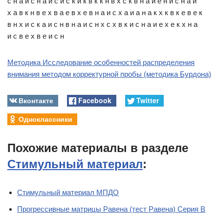
с н а и с н а и с и с к и к в к к н в х с к в н а и е н и с н а и
х а в к н в е х в а е в х е в н а и с х а и а н а к х к в к е в е к
в н х и с к а и с н в н а и с н х с х в к и с н а и е х е к х н а
и с в е х в е и с н
Методика Исследование особенностей распределения
внимания методом корректурной пробы (методика Бурдона)
Вконтакте
Facebook
Twitter
Одноклассники
Похожие материалы в разделе
Стимульный материал
:
Стимульный материал МПДО
Прогрессивные матрицы Равена (тест Равена) Серия B