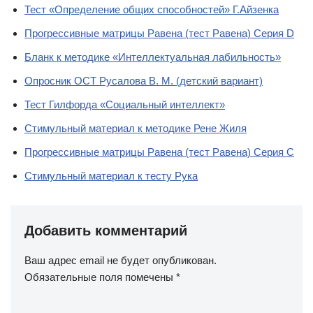
Тест «Определение общих способностей» Г.Айзенка
Прогрессивные матрицы Равена (тест Равена) Серия D
Бланк к методике «Интеллектуальная лабильность»
Опросник ОСТ Русалова В. М. (детский вариант)
Тест Гилфорда «Социальный интеллект»
Стимульный материал к методике Рене Жиля
Прогрессивные матрицы Равена (тест Равена) Серия C
Стимульный материал к тесту Рука
Добавить комментарий
Ваш адрес email не будет опубликован.
Обязательные поля помечены
*