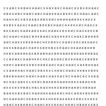
с х а в с х е в и х н а и с х н в х в к с н а и с е х в х е н а и с
н в н х и в с н а в с а в с н а е к е а х в к е с в с н а и с а и с
н а н х и с х в х е к в х и в х е и с н е и н а и е н к х и к х х
е к в к х а к н с к а и с в е к в х н а и с н х е к х и с н а к с к
в к х в и с н а и к а е х к и с н а и к х е х е и с н а х к е к х в
и с н а и с н а и с в н к в а и с н а х е к е х с н а к с в е е в е
а и с н а к х к е к в н и с н к х в е х с н а и с к е с и к н а е с
н к х к в и а и с н а е х к в е н в х к е а и с н к а и к в н е в
н к в х а в е и к а х в е и в н а х и е н а и к в и е а к е и в а к
с с в е и к с н а в н к е с н к с в х и е с в х к н в в с к в е в к
н и е с а в и е х е в х е и в к а и с н а с н а и с х а к в н н а к
с х а и е н а с н а и с е в х к х с н е и с н а и с н к в к х в е к
е в к в н а и с н а и с н а в с н а х к а с е с н а и с е с х к в а
и с н а с а в к х с н е и с в и к в е н а и е н е к х а в и х н в
и х к х е х н в и с н в с е а х н к е х в и в н а е и с н в и а е
в а е н х в х в и с н а е и е к а и к е и с н е с а е и х в к е в е
и с н а е а и с н к в е х и к х н к е е а к а е к х е в с к х е к х
н а и с н к в е в е с н а и с е к х е к и с н е и с н в и е х к в х