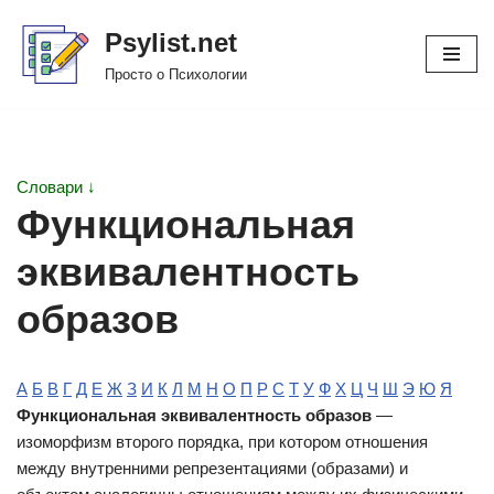
Psylist.net
Перейти
Просто о Психологии
к
содержимому
Словари ↓
Функциональная
эквивалентность
образов
А
Б
В
Г
Д
Е
Ж
З
И
К
Л
М
Н
О
П
Р
С
Т
У
Ф
Х
Ц
Ч
Ш
Э
Ю
Я
Функциональная эквивалентность образов
—
изоморфизм второго порядка, при котором отношения
между внутренними репрезентациями (образами) и