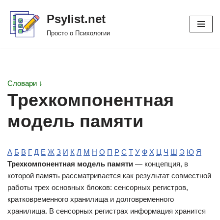
Psylist.net
Перейти
Просто о Психологии
к
содержимому
Словари ↓
Трехкомпонентная
модель памяти
А
Б
В
Г
Д
Е
Ж
З
И
К
Л
М
Н
О
П
Р
С
Т
У
Ф
Х
Ц
Ч
Ш
Э
Ю
Я
Трехкомпонентная модель памяти
— концепция, в
которой память рассматривается как результат совместной
работы трех основных блоков: сенсорных регистров,
кратковременного хранилища и долговременного
хранилища. В сенсорных регистрах информация хранится