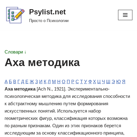
Psylist.net
Перейти
Просто о Психологии
к
содержимому
Словари ↓
Аха методика
А
Б
В
Г
Д
Е
Ж
З
И
К
Л
М
Н
О
П
Р
С
Т
У
Ф
Х
Ц
Ч
Ш
Э
Ю
Я
Аха методика
[Ach N., 1921]. Экспериментально-
психологическая методика для исследования способности
к абстрактному мышлению путем формирования
искусственных понятий. Используется набор
геометрических фигур, классификация которых возможна
по разным признакам. Один из этих признаков берется
исследующим за основу классификационного принципа,