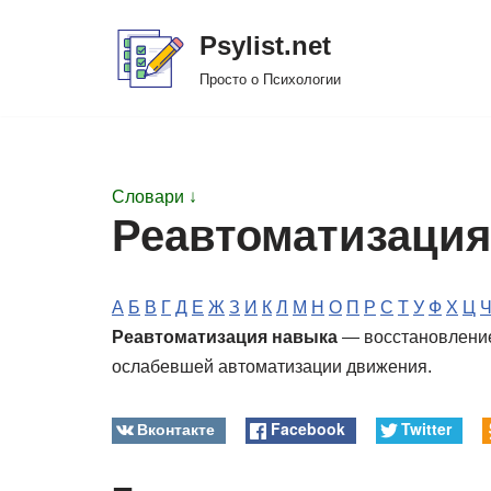
Psylist.net
Перейти
Просто о Психологии
к
содержимому
Словари ↓
Реавтоматизация
А
Б
В
Г
Д
Е
Ж
З
И
К
Л
М
Н
О
П
Р
С
Т
У
Ф
Х
Ц
Реавтоматизация навыка
— восстановление
ослабевшей автоматизации движения.
Вконтакте
Facebook
Twitter