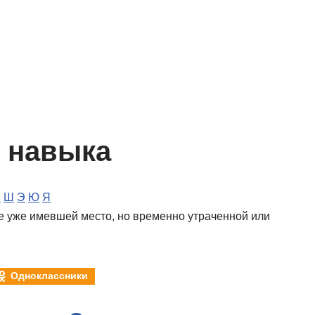
 навыка
Ч
Ш
Э
Ю
Я
 уже имевшей место, но временно утраченной или
Одноклассники