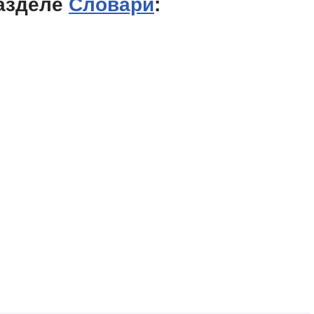
азделе
Словари
: