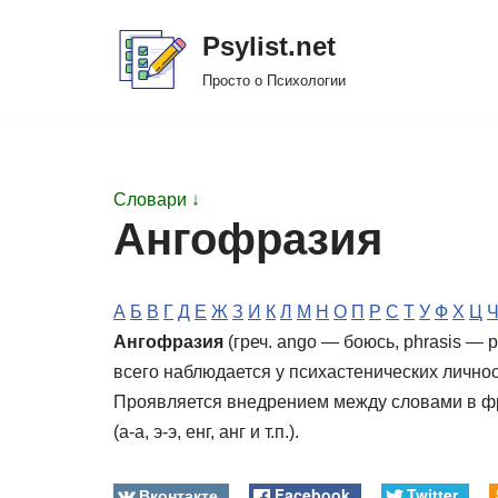
Psylist.net
Перейти
Просто о Психологии
к
содержимому
Словари ↓
Ангофразия
А
Б
В
Г
Д
Е
Ж
З
И
К
Л
М
Н
О
П
Р
С
Т
У
Ф
Х
Ц
Ангофразия
(греч. ango — боюсь, phrasis —
всего наблюдается у психастенических лично
Проявляется внедрением между словами в фр
(а-а, э-э, енг, анг и т.п.).
Вконтакте
Facebook
Twitter