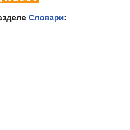
азделе
Словари
: