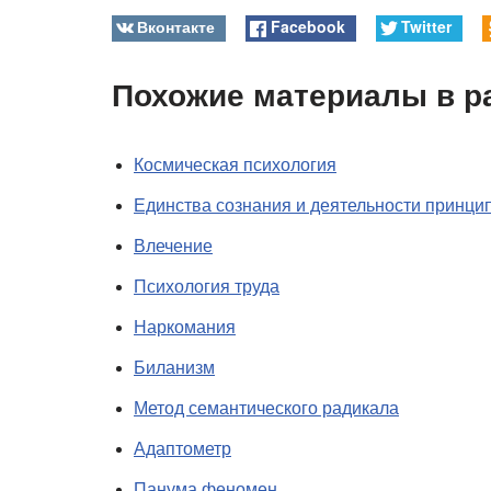
Вконтакте
Facebook
Twitter
Похожие материалы в р
Космическая психология
Единства сознания и деятельности принци
Влечение
Психология труда
Наркомания
Биланизм
Метод семантического радикала
Адаптометр
Панума феномен