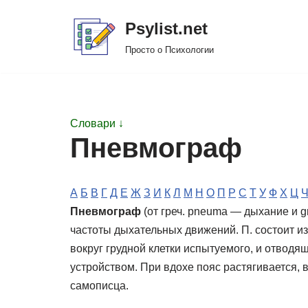
Psylist.net
Перейти
Просто о Психологии
к
содержимому
Словари ↓
Пневмограф
А
Б
В
Г
Д
Е
Ж
З
И
К
Л
М
Н
О
П
Р
С
Т
У
Ф
Х
Ц
Пневмограф
(от греч. pneuma — дыхание и 
частоты дыхательных движений. П. состоит из
вокруг грудной клетки испытуемого, и отвод
устройством. При вдохе пояс растягивается, в
самописца.