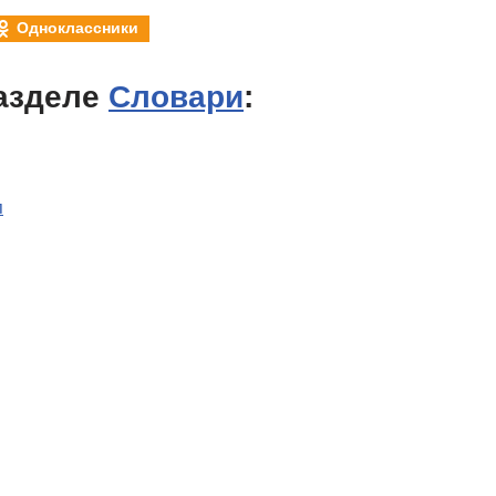
Одноклассники
азделе
Словари
:
п