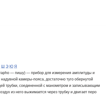
Ч
Ш
Э
Ю
Я
grapho — пишу) — прибор для измерения амплитуды и
 надувной камеры-пояса, достаточно туго обернутой
ящей трубки, соединенной с манометром и записывающим
оздух из него выжимается через трубку и двигает перо