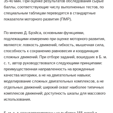
35-40 мин. При оценке результатов обследования сырые
баллы, соответствующие числу выполненных тестов, по
специальным таблицам переводятся в стандартные
показатели моторного развития (ПМР).
По мнению Д. Брэйса, основными функциями,
подлежащими измерению при оценке моторного развития,
являются: ловкость движений, гибкость, мышечная сила,
способность к сохранению равновесия и координация
сложных движений. При отборе заданий, вошедших в Б. м.
с. т., автор руководствовался следующими принципами:
преимущественная направленность на врожденные
качества моторики, а не на двигательные навыки;
моделирование сложных двигательных комплексов, а не
отдельных движений; широкий охват наиболее типичных
комплексов движений; доступность шкалы для массового
использования.
Б. м. с. т. стандартизированы на выборке 155 детей и