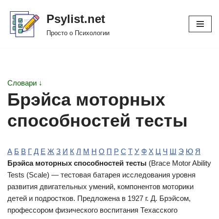
Psylist.net
Перейти
Просто о Психологии
к
содержимому
Словари ↓
Брэйса моторных
способностей тесты
А
Б
В
Г
Д
Е
Ж
З
И
К
Л
М
Н
О
П
Р
С
Т
У
Ф
Х
Ц
Ч
Ш
Э
Ю
Я
Брэйса моторных способностей тесты
(Brace Motor Ability
Tests (Scale) — тестовая батарея исследования уровня
развития двигательных умений, компонентов моторики
детей и подростков. Предложена в 1927 г. Д. Брэйсом,
профессором физического воспитания Техасского